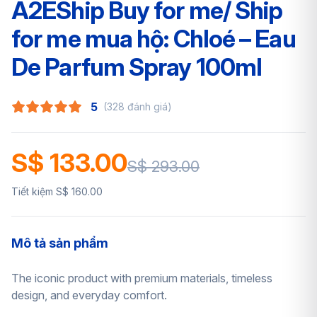
A2EShip Buy for me/ Ship
for me mua hộ: Chloé – Eau
De Parfum Spray 100ml
5
(328 đánh giá)
S$ 133.00
S$ 293.00
Tiết kiệm S$ 160.00
Mô tả sản phẩm
The iconic product with premium materials, timeless
design, and everyday comfort.