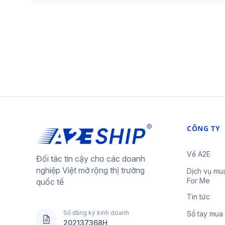
CÔNG TY
Về A2E
Đối tác tin cậy cho các doanh
nghiệp Việt mở rộng thị trường
Dịch vụ mu
For Me
quốc tế
Tin tức
Số đăng ký kinh doanh
Sổ tay mua
202137368H