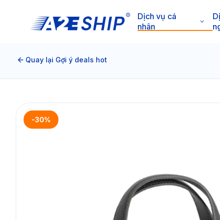
Dịch vụ cá
D
nhân
n
Quay lại Gợi ý deals hot
-30%