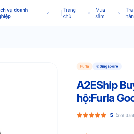
ịch vụ doanh
Trang
Mua
Tra
ghiệp
chủ
sắm
hàn
Furla
Singapore
A2EShip Buy
hộ:Furla Go
5
(328 đán