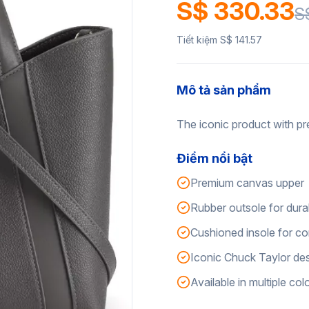
S$ 330.33
S
Tiết kiệm S$ 141.57
Mô tả sản phẩm
The iconic product with pr
Điểm nổi bật
Premium canvas upper
Rubber outsole for durab
Cushioned insole for c
Iconic Chuck Taylor de
Available in multiple col