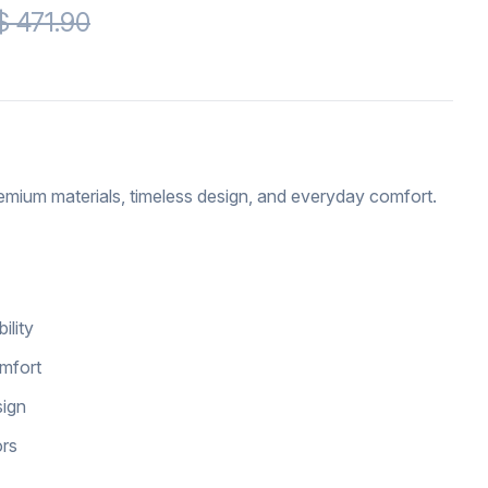
$ 471.90
emium materials, timeless design, and everyday comfort.
ility
omfort
sign
ors