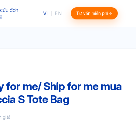
 cứu đơn
VI
EN
Tư vấn miễn phí
|
g
 for me/ Ship for me mua
ccia S Tote Bag
h giá)