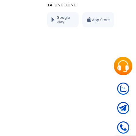
TẢI ỨNG DỤNG
Google
App Store
Play