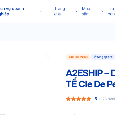
ịch vụ doanh
Trang
Mua
Tra
ghiệp
chủ
sắm
hàn
Cle De Peau
Singapore
A2ESHIP –
TẾ Cle De P
5
(328 đán