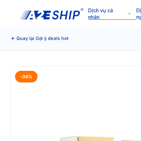
Dịch vụ cá
D
nhân
n
Quay lại Gợi ý deals hot
-36%