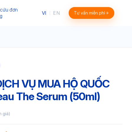
 cứu đơn
VI
EN
Tư vấn miễn phí
|
g
 DỊCH VỤ MUA HỘ QUỐC
eau The Serum (50ml)
h giá)