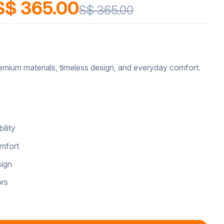
S$ 365.00
S$ 365.00
emium materials, timeless design, and everyday comfort.
ility
omfort
sign
ors