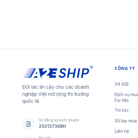
CÔNG TY
Về A2E
Đối tác tin cậy cho các doanh
nghiệp Việt mở rộng thị trường
Dịch vụ mu
For Me
quốc tế
Tin tức
Số đăng ký kinh doanh
Sổ tay mua
202137368H
Liên hệ
Địa chỉ