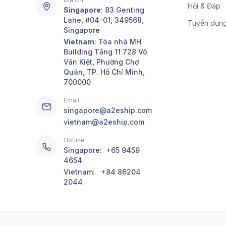
Hỏi & Đáp
Singapore
:
83 Genting
Lane, #04-01, 349568,
Tuyển dụn
Singapore
Vietnam
: Tòa nhà MH
Building Tầng 11 728 Võ
Văn Kiệt, Phường Chợ
Quán, TP. Hồ Chí Minh,
700000
Email
singapore@a2eship.com
vietnam@a2eship.com
Hotline
Singapore:
+65 9459
4654
Vietnam:
+84 86204
2044