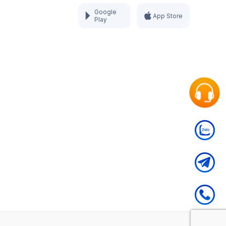
Google
App Store
Play