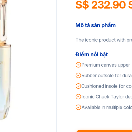
S$ 232.90 
Mô tả sản phẩm
The iconic product with pr
Điểm nổi bật
Premium canvas upper
Rubber outsole for durab
Cushioned insole for c
Iconic Chuck Taylor de
Available in multiple col