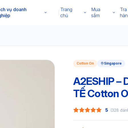
ịch vụ doanh
Trang
Mua
Tra
ghiệp
chủ
sắm
hàn
Cotton On
Singapore
A2ESHIP –
TẾ Cotton O
5
(328 đán