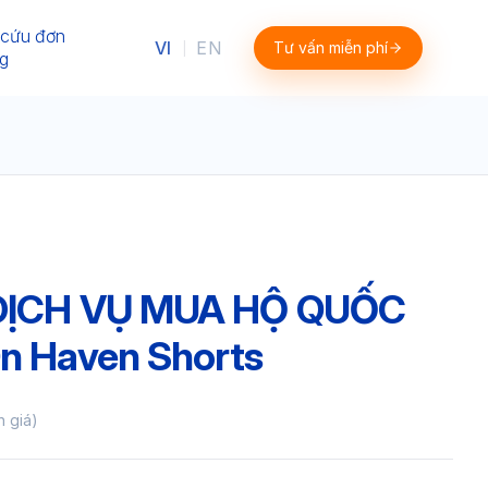
 cứu đơn
VI
EN
Tư vấn miễn phí
|
g
 DỊCH VỤ MUA HỘ QUỐC
n Haven Shorts
h giá)