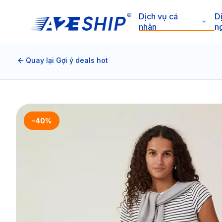
Dịch vụ cá
D
nhân
n
Quay lại Gợi ý deals hot
-40%