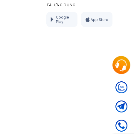
TẢI ỨNG DỤNG
Google
App Store
Play