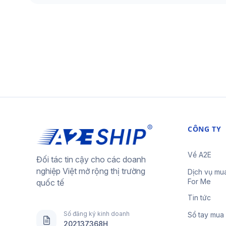
CÔNG TY
Về A2E
Đối tác tin cậy cho các doanh
nghiệp Việt mở rộng thị trường
Dịch vụ mu
For Me
quốc tế
Tin tức
Số đăng ký kinh doanh
Sổ tay mua
202137368H