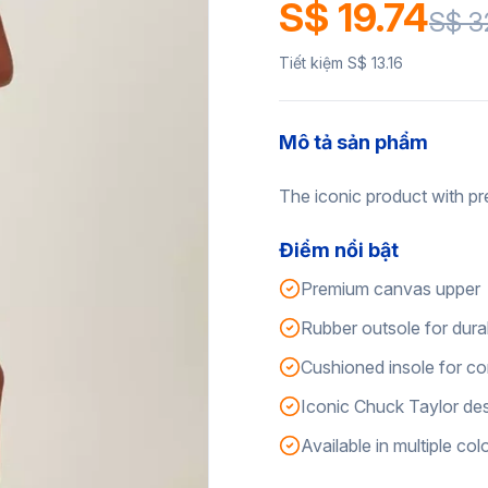
S$ 19.74
S$ 3
Tiết kiệm S$ 13.16
Mô tả sản phẩm
The iconic product with pr
Điểm nổi bật
Premium canvas upper
Rubber outsole for durab
Cushioned insole for c
Iconic Chuck Taylor de
Available in multiple col