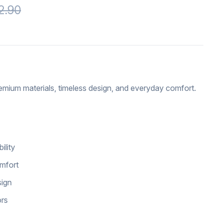
2.90
emium materials, timeless design, and everyday comfort.
ility
omfort
sign
ors