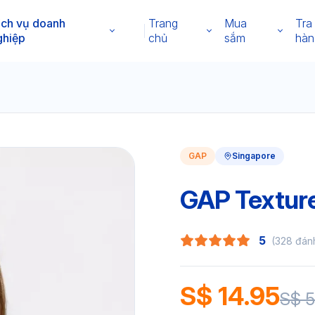
ịch vụ doanh
Trang
Mua
Tra
ghiệp
chủ
sắm
hàn
GAP
Singapore
GAP Textur
5
(328 đán
S$ 14.95
S$ 5