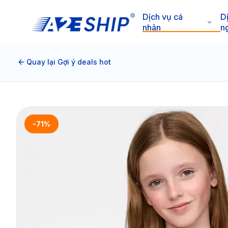
Dịch vụ cá
D
nhân
n
Quay lại Gợi ý deals hot
-71%