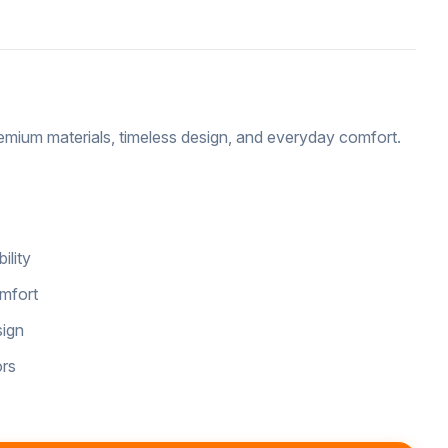
emium materials, timeless design, and everyday comfort.
ility
omfort
sign
ors