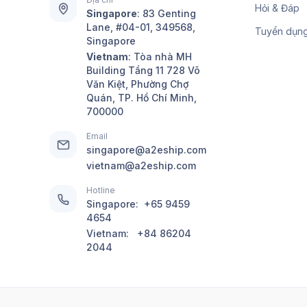
Hỏi & Đáp
Singapore
:
83 Genting
Lane, #04-01, 349568,
Tuyển dụn
Singapore
Vietnam
: Tòa nhà MH
Building Tầng 11 728 Võ
Văn Kiệt, Phường Chợ
Quán, TP. Hồ Chí Minh,
700000
Email
singapore@a2eship.com
vietnam@a2eship.com
Hotline
Singapore:
+65 9459
4654
Vietnam:
+84 86204
2044