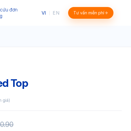
 cứu đơn
VI
EN
Tư vấn miễn phí
|
g
ed Top
h giá)
0.90