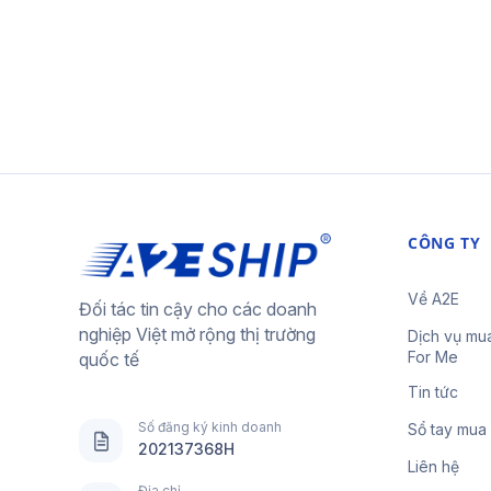
CÔNG TY
Về A2E
Đối tác tin cậy cho các doanh
nghiệp Việt mở rộng thị trường
Dịch vụ mu
For Me
quốc tế
Tin tức
Số đăng ký kinh doanh
Sổ tay mua
202137368H
Liên hệ
Địa chỉ