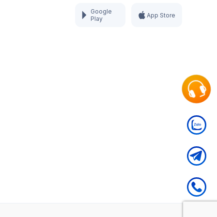
Google
App Store
Play