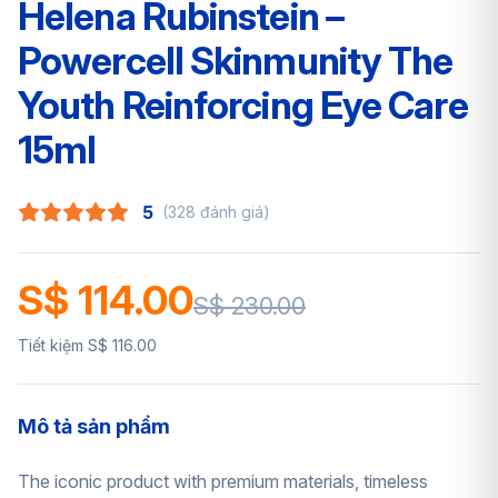
Helena Rubinstein –
Powercell Skinmunity The
Youth Reinforcing Eye Care
15ml
5
(328 đánh giá)
S$ 114.00
S$ 230.00
Tiết kiệm S$ 116.00
Mô tả sản phẩm
The iconic product with premium materials, timeless