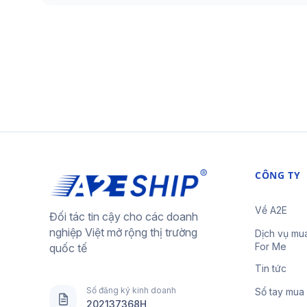
CÔNG TY
Về A2E
Đối tác tin cậy cho các doanh
nghiệp Việt mở rộng thị trường
Dịch vụ mu
For Me
quốc tế
Tin tức
Số đăng ký kinh doanh
Sổ tay mua
202137368H