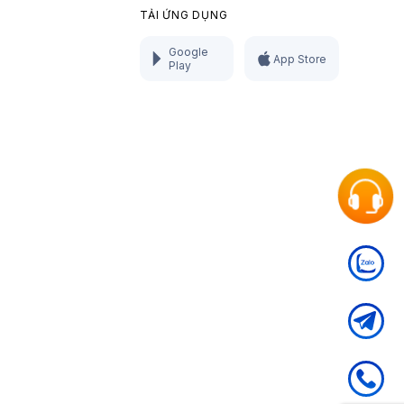
TẢI ỨNG DỤNG
Google
App Store
Play