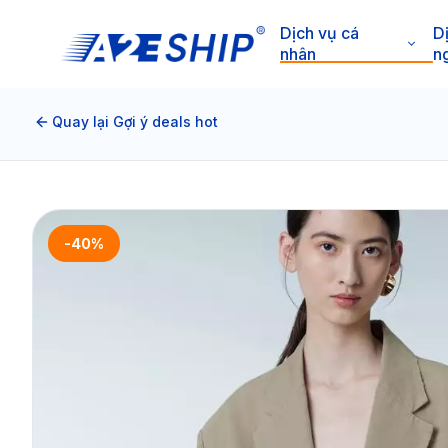
Dịch vụ cá
D
nhân
n
Quay lại Gợi ý deals hot
-40%