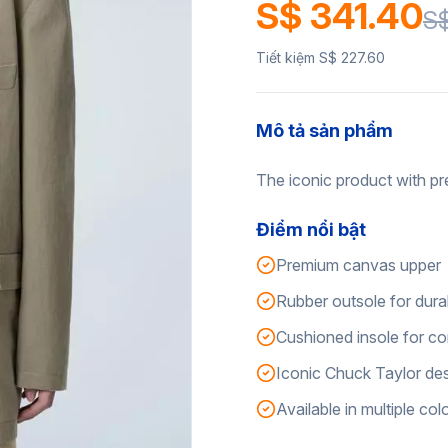
S$ 341.40
S$
Tiết kiệm S$ 227.60
Mô tả sản phẩm
The iconic product with pr
Điểm nổi bật
Premium canvas upper
Rubber outsole for durab
Cushioned insole for c
Iconic Chuck Taylor de
Available in multiple col