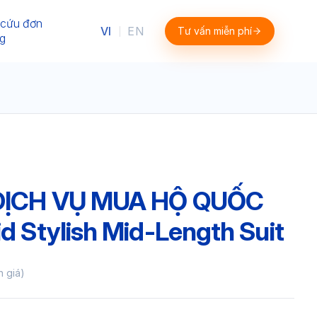
 cứu đơn
VI
EN
Tư vấn miễn phí
|
g
 DỊCH VỤ MUA HỘ QUỐC
id Stylish Mid-Length Suit
h giá)