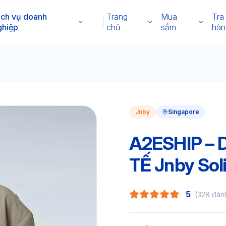
ịch vụ doanh
Trang
Mua
Tra
ghiệp
chủ
sắm
hàn
Jnby
Singapore
A2ESHIP –
TẾ Jnby Sol
5
(328 đán