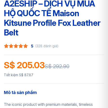
A2ESHIP – DỊCH VỤ MUA
HỘ QUỐC TẾ Maison
Kitsune Profile Fox Leather
Belt
5
(328 đánh giá)
S$ 205.03
S$ 292.90
Tiết kiệm S$ 87.87
Mô tả sản phẩm
The iconic product with premium materials, timeless