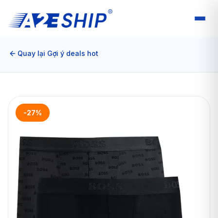
Quay lại Gợi ý deals hot
-27%