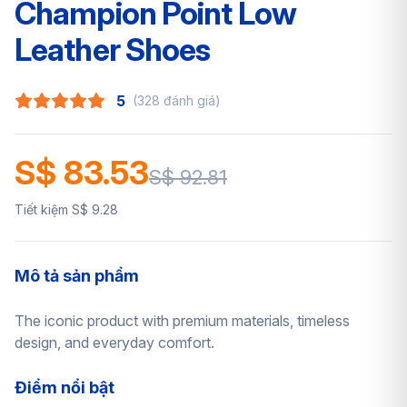
Champion Point Low
Leather Shoes
5
(328 đánh giá)
S$ 83.53
S$ 92.81
Tiết kiệm S$ 9.28
Mô tả sản phẩm
The iconic product with premium materials, timeless
design, and everyday comfort.
Điểm nổi bật