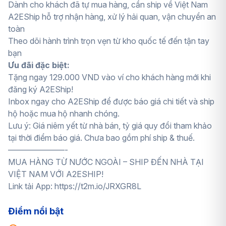
Dành cho khách đã tự mua hàng, cần ship về Việt Nam
A2EShip hỗ trợ nhận hàng, xử lý hải quan, vận chuyển an
toàn
Theo dõi hành trình trọn vẹn từ kho quốc tế đến tận tay
bạn
Ưu đãi đặc biệt:
Tặng ngay 129.000 VND vào ví cho khách hàng mới khi
đăng ký A2EShip!
Inbox ngay cho A2EShip để được báo giá chi tiết và ship
hộ hoặc mua hộ nhanh chóng.
Lưu ý: Giá niêm yết từ nhà bán, tỷ giá quy đổi tham khảo
tại thời điểm báo giá. Chưa bao gồm phí ship & thuế.
———————-
MUA HÀNG TỪ NƯỚC NGOÀI – SHIP ĐẾN NHÀ TẠI
VIỆT NAM VỚI A2ESHIP!
Link tải App:
https://t2m.io/JRXGR8L
Điểm nổi bật