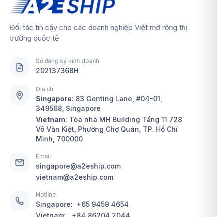
Đối tác tin cậy cho các doanh nghiệp Việt mở rộng thị
trường quốc tế
Số đăng ký kinh doanh
202137368H
Địa chỉ
Singapore
:
83 Genting Lane, #04-01,
349568, Singapore
Vietnam
: Tòa nhà MH Building Tầng 11 728
Võ Văn Kiệt, Phường Chợ Quán, TP. Hồ Chí
Minh, 700000
Email
singapore@a2eship.com
vietnam@a2eship.com
Hotline
Singapore:
+65 9459 4654
Vietnam:
+84 86204 2044