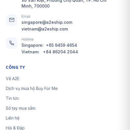
Võ Văn Kiệt, Phường Chợ Quán, TP. Hồ Chí
Minh, 700000
Email
singapore@a2eship.com
vietnam@a2eship.com
Hotline
Singapore:
+65 9459 4654
Vietnam:
+84 86204 2044
CÔNG TY
Về A2E
Dịch vụ mua hộ Buy For Me
Tin tức
Sổ tay mua sắm
Liên hệ
Hỏi & Đáp