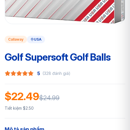
Callaway
USA
Golf Supersoft Golf Balls
5
(328 đánh giá)
$22.49
$24.99
Tiết kiệm $2.50
Mô tả sản phẩm