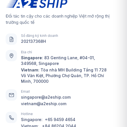
Đối tác tin cậy cho các doanh nghiệp Việt mở rộng thị
trường quốc tế
Số đăng ký kinh doanh
202137368H
Địa chỉ
Singapore
:
83 Genting Lane, #04-01,
349568, Singapore
Vietnam
: Tòa nhà MH Building Tầng 11 728
Võ Văn Kiệt, Phường Chợ Quán, TP. Hồ Chí
Minh, 700000
Email
singapore@a2eship.com
vietnam@a2eship.com
Hotline
Singapore:
+65 9459 4654
Vietnam:
+84 86204 2044