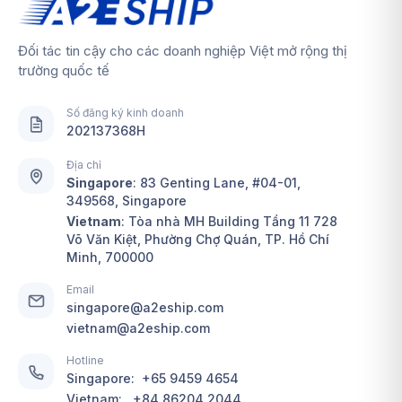
Đối tác tin cậy cho các doanh nghiệp Việt mở rộng thị
trường quốc tế
Số đăng ký kinh doanh
202137368H
Địa chỉ
Singapore
:
83 Genting Lane, #04-01,
349568, Singapore
Vietnam
: Tòa nhà MH Building Tầng 11 728
Võ Văn Kiệt, Phường Chợ Quán, TP. Hồ Chí
Minh, 700000
Email
singapore@a2eship.com
vietnam@a2eship.com
Hotline
Singapore:
+65 9459 4654
Vietnam:
+84 86204 2044