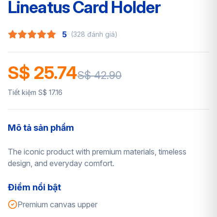
Lineatus Card Holder
5
(328 đánh giá)
S$ 25.74
S$ 42.90
Tiết kiệm S$ 17.16
Mô tả sản phẩm
The iconic product with premium materials, timeless
design, and everyday comfort.
Điểm nổi bật
Premium canvas upper