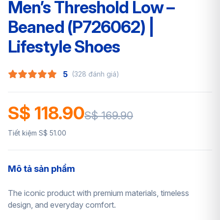
Men’s Threshold Low –
Beaned (P726062) |
Lifestyle Shoes
5
(328 đánh giá)
S$ 118.90
S$ 169.90
Tiết kiệm S$ 51.00
Mô tả sản phẩm
The iconic product with premium materials, timeless
design, and everyday comfort.