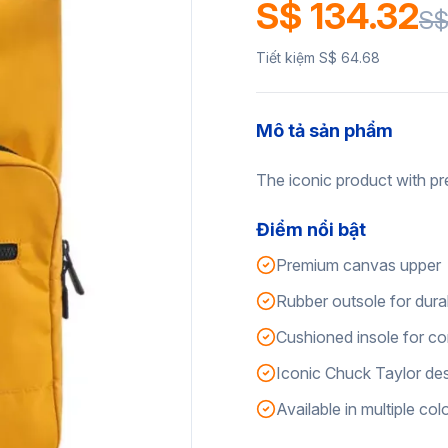
S$ 134.32
S$
Tiết kiệm S$ 64.68
Mô tả sản phẩm
The iconic product with pr
Điểm nổi bật
Premium canvas upper
Rubber outsole for durab
Cushioned insole for c
Iconic Chuck Taylor de
Available in multiple col