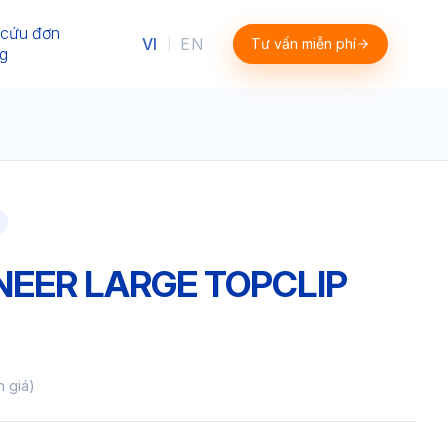
 cứu đơn
VI
EN
Tư vấn miễn phí
|
g
NEER LARGE TOPCLIP
h giá)