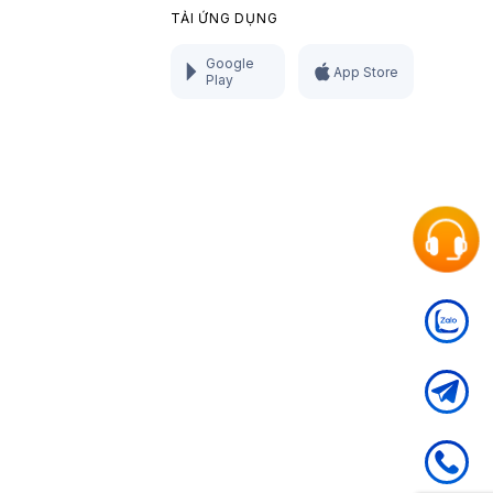
TẢI ỨNG DỤNG
Google
App Store
Play