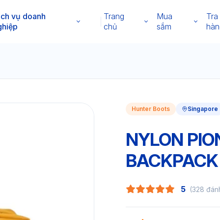
ịch vụ doanh
Trang
Mua
Tra
ghiệp
chủ
sắm
hàn
Hunter Boots
Singapore
NYLON PIO
BACKPACK
5
(328 đán