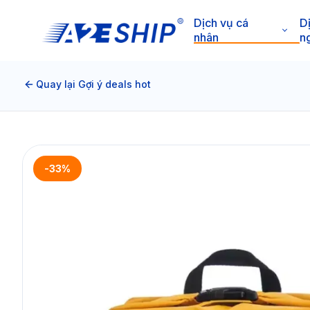
Dịch vụ cá
D
nhân
n
Quay lại Gợi ý deals hot
-33%