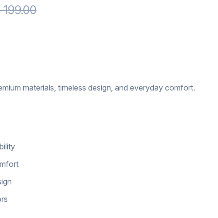
 199.00
emium materials, timeless design, and everyday comfort.
ility
omfort
sign
ors