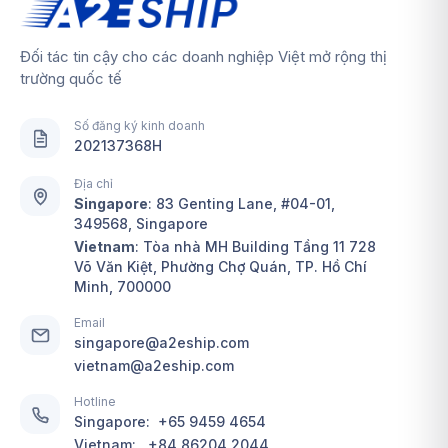
Đối tác tin cậy cho các doanh nghiệp Việt mở rộng thị
trường quốc tế
Số đăng ký kinh doanh
202137368H
Địa chỉ
Singapore
:
83 Genting Lane, #04-01,
349568, Singapore
Vietnam
: Tòa nhà MH Building Tầng 11 728
Võ Văn Kiệt, Phường Chợ Quán, TP. Hồ Chí
Minh, 700000
Email
singapore@a2eship.com
vietnam@a2eship.com
Hotline
Singapore:
+65 9459 4654
Vietnam:
+84 86204 2044