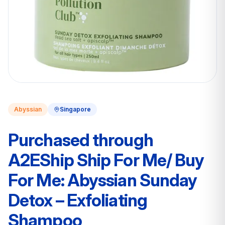
Abyssian
Singapore
Purchased through
A2EShip Ship For Me/ Buy
For Me: Abyssian Sunday
Detox – Exfoliating
Shampoo