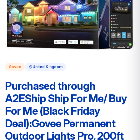
Govee
United Kingdom
Purchased through
A2EShip Ship For Me/ Buy
For Me (Black Friday
Deal):Govee Permanent
Outdoor Lights Pro, 200ft