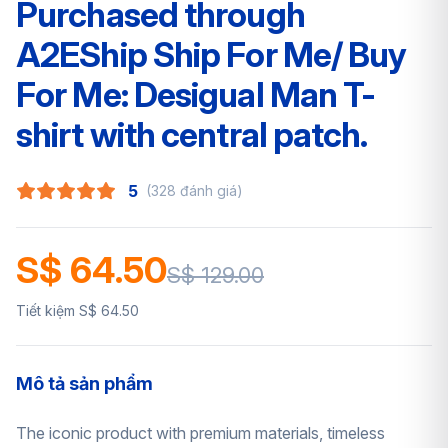
Purchased through
A2EShip Ship For Me/ Buy
For Me: Desigual Man T-
shirt with central patch.
5
(328 đánh giá)
S$ 64.50
S$ 129.00
Tiết kiệm S$ 64.50
Mô tả sản phẩm
The iconic product with premium materials, timeless