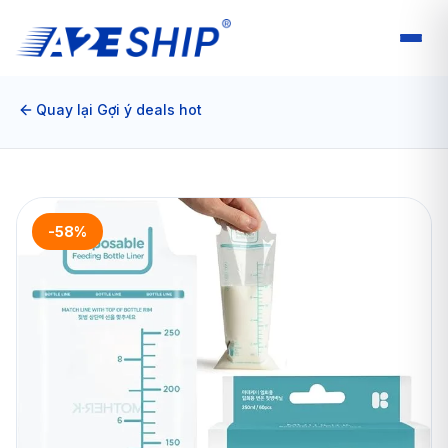
Quay lại Gợi ý deals hot
-58%