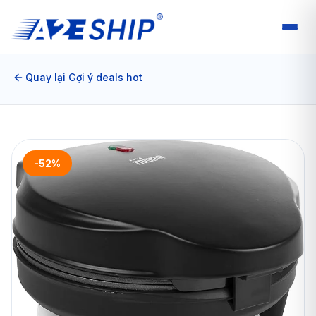
Quay lại Gợi ý deals hot
-52%