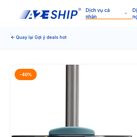
Dịch vụ cá
D
nhân
n
Quay lại Gợi ý deals hot
-40%