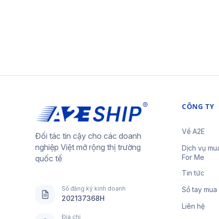
CÔNG TY
Về A2E
Đối tác tin cậy cho các doanh
nghiệp Việt mở rộng thị trường
Dịch vụ mu
For Me
quốc tế
Tin tức
Số đăng ký kinh doanh
Sổ tay mua
202137368H
Liên hệ
Địa chỉ