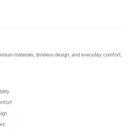
emium materials, timeless design, and everyday comfort.
ility
omfort
sign
ors