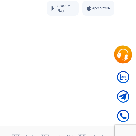
Google
App Store
Play