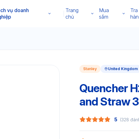
ịch vụ doanh
Trang
Mua
Tra
ghiệp
chủ
sắm
hàn
Stanley
United Kingdom
Quencher H2
and Straw 3
5
(328 đán