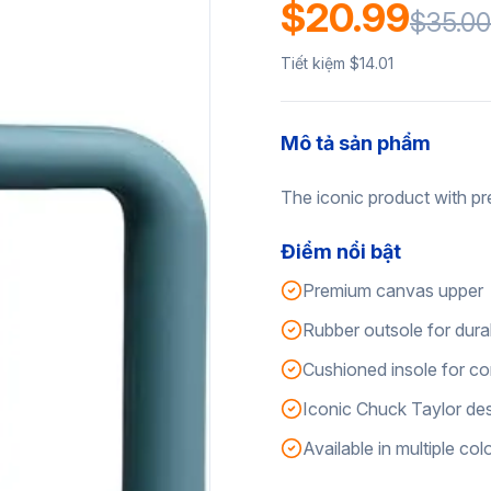
$20.99
$35.00
Tiết kiệm $14.01
Mô tả sản phẩm
The iconic product with pr
Điểm nổi bật
Premium canvas upper
Rubber outsole for durab
Cushioned insole for c
Iconic Chuck Taylor de
Available in multiple col