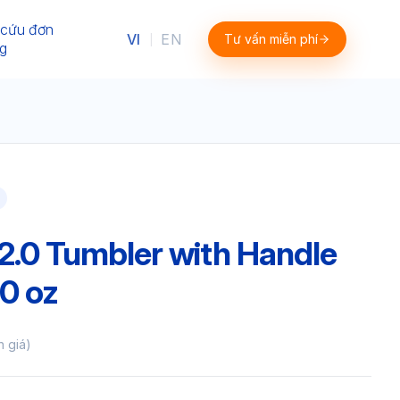
 cứu đơn
VI
EN
Tư vấn miễn phí
|
g
.0 Tumbler with Handle
0 oz
h giá)