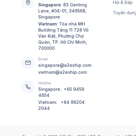
Hỏi & Đáp
Singapore
:
83 Genting
Lane, #04-01, 349568,
Tuyển dụn
Singapore
Vietnam
: Tòa nhà MH
Building Tầng 11 728 Võ
Văn Kiệt, Phường Chợ
Quán, TP. Hồ Chí Minh,
700000
Email
singapore@a2eship.com
vietnam@a2eship.com
Hotline
Singapore:
+65 9459
4654
Vietnam:
+84 86204
2044