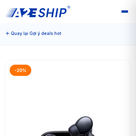
Quay lại Gợi ý deals hot
-20%