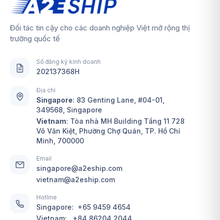
Đối tác tin cậy cho các doanh nghiệp Việt mở rộng thị
trường quốc tế
Số đăng ký kinh doanh
202137368H
Địa chỉ
Singapore
:
83 Genting Lane, #04-01,
349568, Singapore
Vietnam
: Tòa nhà MH Building Tầng 11 728
Võ Văn Kiệt, Phường Chợ Quán, TP. Hồ Chí
Minh, 700000
Email
singapore@a2eship.com
vietnam@a2eship.com
Hotline
Singapore:
+65 9459 4654
Vietnam:
+84 86204 2044