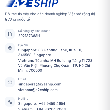
Đối tác tin cậy cho các doanh nghiệp Việt mở rộng thị
trường quốc tế
Số đăng ký kinh doanh
202137368H
Địa chỉ
Singapore
:
83 Genting Lane, #04-01,
349568, Singapore
Vietnam
: Tòa nhà MH Building Tầng 11 728
Võ Văn Kiệt, Phường Chợ Quán, TP. Hồ Chí
Minh, 700000
Email
singapore@a2eship.com
vietnam@a2eship.com
Hotline
Singapore:
+65 9459 4654
Vietnam:
+84 86204 2044