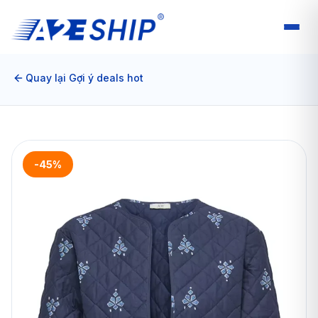
Quay lại Gợi ý deals hot
-45%