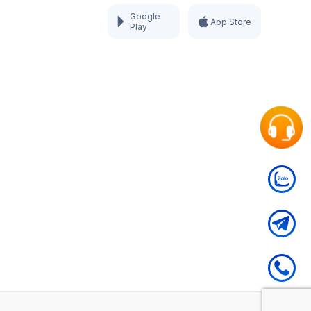
Google
App Store
Play