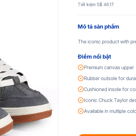
Tiết kiệm S$ 46.17
Mô tả sản phẩm
The iconic product with pr
Điểm nổi bật
Premium canvas upper
Rubber outsole for durab
Cushioned insole for c
Iconic Chuck Taylor de
Available in multiple col