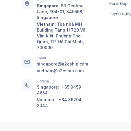
Hỏi & Đáp
Singapore
:
83 Genting
Lane, #04-01, 349568,
Tuyển dụn
Singapore
Vietnam
: Tòa nhà MH
Building Tầng 11 728 Võ
Văn Kiệt, Phường Chợ
Quán, TP. Hồ Chí Minh,
700000
Email
singapore@a2eship.com
vietnam@a2eship.com
Hotline
Singapore:
+65 9459
4654
Vietnam:
+84 86204
2044