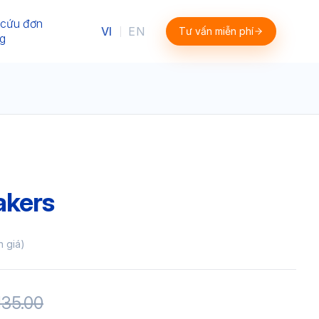
 cứu đơn
VI
EN
Tư vấn miễn phí
|
g
akers
h giá)
135.00