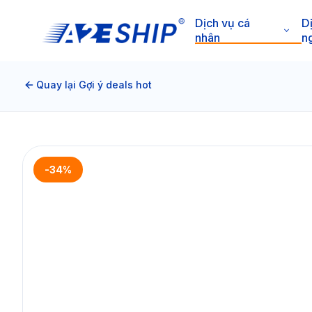
Dịch vụ cá
D
nhân
n
Quay lại Gợi ý deals hot
-34%