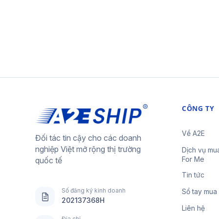
CÔNG TY
Về A2E
Đối tác tin cậy cho các doanh
nghiệp Việt mở rộng thị trường
Dịch vụ mu
For Me
quốc tế
Tin tức
Số đăng ký kinh doanh
Sổ tay mua
202137368H
Liên hệ
Địa chỉ