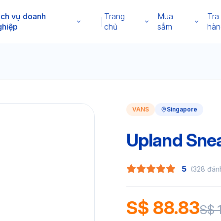
ịch vụ doanh
Trang
Mua
Tra
ghiệp
chủ
sắm
hàn
VANS
Singapore
Upland Sne
5
(328 đán
S$ 88.83
S$ 