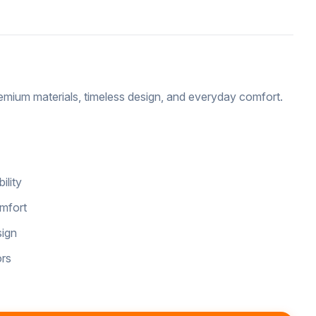
emium materials, timeless design, and everyday comfort.
ility
omfort
sign
ors