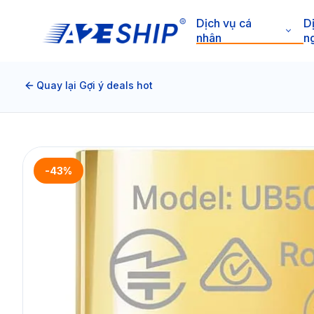
Dịch vụ cá
D
nhân
n
Quay lại Gợi ý deals hot
-43%