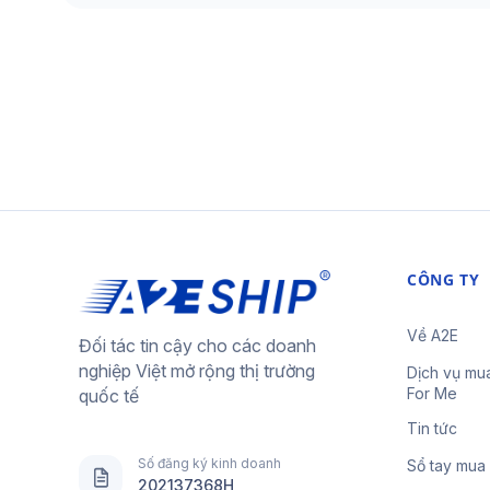
CÔNG TY
Về A2E
Đối tác tin cậy cho các doanh
nghiệp Việt mở rộng thị trường
Dịch vụ mu
For Me
quốc tế
Tin tức
Số đăng ký kinh doanh
Sổ tay mua
202137368H