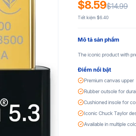
$8.59
$14.99
Tiết kiệm $6.40
Mô tả sản phẩm
The iconic product with pr
Điểm nổi bật
Premium canvas upper
Rubber outsole for durab
Cushioned insole for c
Iconic Chuck Taylor de
Available in multiple col