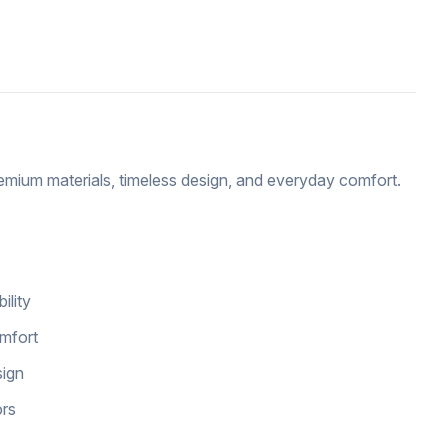
emium materials, timeless design, and everyday comfort.
ility
omfort
sign
ors