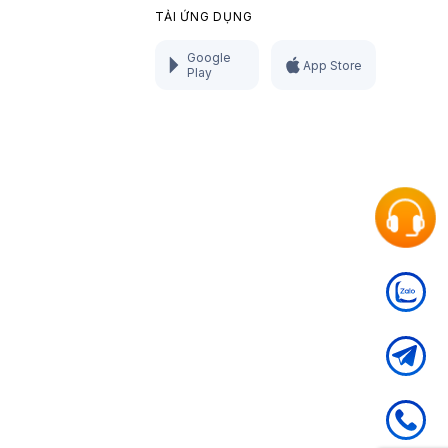
TẢI ỨNG DỤNG
Google
App Store
Play