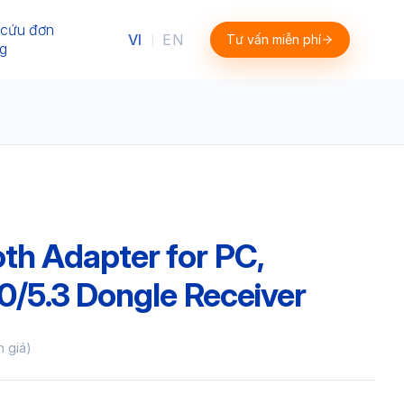
 cứu đơn
VI
EN
Tư vấn miễn phí
|
g
th Adapter for PC,
.0/5.3 Dongle Receiver
h giá)