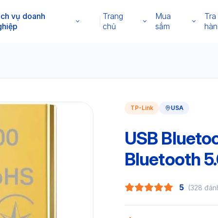
ịch vụ doanh
Trang
Mua
Tra
ghiệp
chủ
sắm
hàn
TP-Link
USA
USB Bluetoo
Bluetooth 5
5
(328 đán