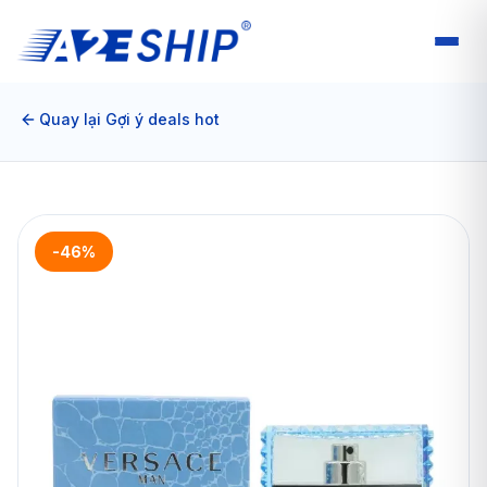
Quay lại Gợi ý deals hot
-46%