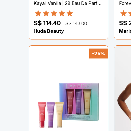
Forev
Kayali Vanilla | 28 Eau De Parfum – 50ml
S$ 
S$ 114.40
S$ 143.00
Mari
Huda Beauty
-25%