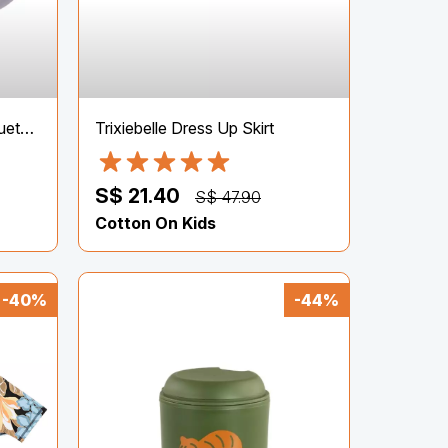
Pop Buds Truly Wireless Bluetooth Earbud – Lilac Pop
Trixiebelle Dress Up Skirt
S$ 21.40
S$ 47.90
Cotton On Kids
-40%
-44%