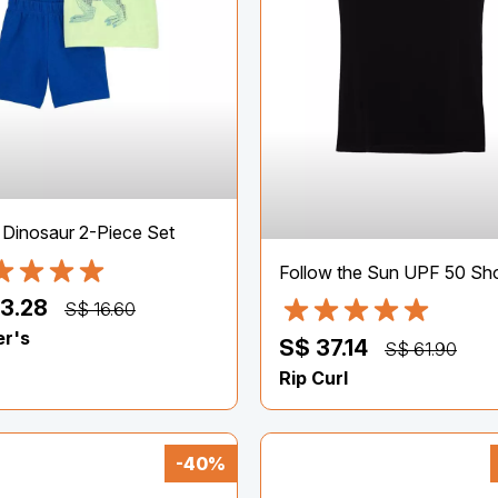
 Dinosaur 2-Piece Set
13.28
S$ 16.60
er's
S$ 37.14
S$ 61.90
Rip Curl
-40%