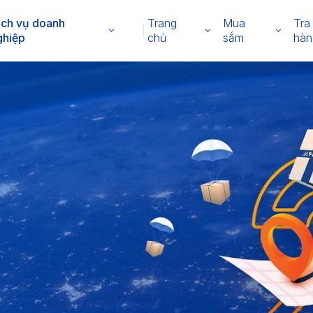
ịch vụ doanh
Trang
Mua
Tra
ghiệp
chủ
sắm
hàn