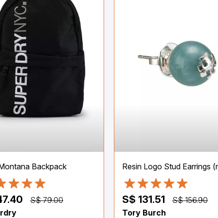
Montana Backpack
Resin Logo Stud Earrings (
47.40
S$ 131.51
S$ 79.00
S$ 156.90
rdry
Tory Burch