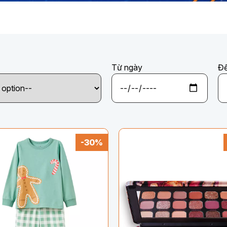
Từ ngày
Đế
-30%