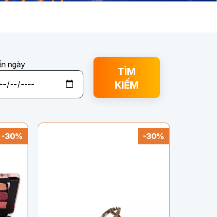
n ngày
TÌM
KIẾM
-30%
-30%