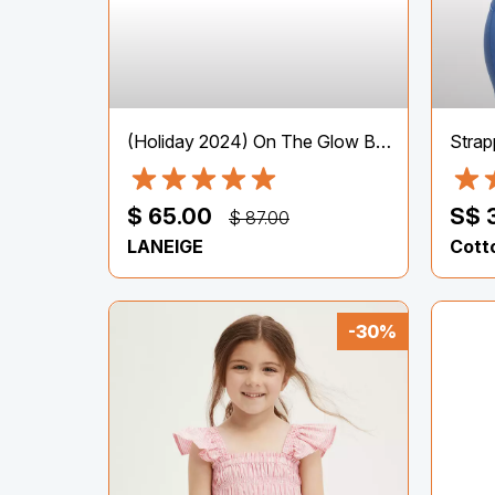
(Holiday 2024) On The Glow Balm Trio
Strap
$ 65.00
S$ 
$ 87.00
LANEIGE
Cott
-30%