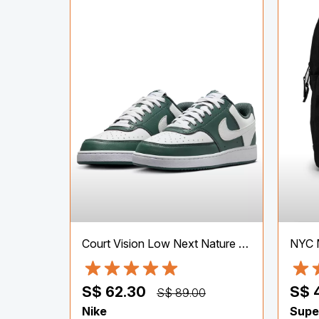
Court Vision Low Next Nature Shoes
NYC 
S$ 62.30
S$ 
S$ 89.00
Nike
Supe