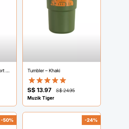
Follow the Sun UPF 50 Short Sleeves Rash Vest
Tumbler – Khaki
S$ 13.97
S$ 24.95
Muzik Tiger
-50%
-24%