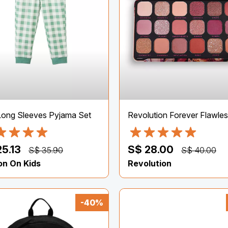
ong Sleeves Pyjama Set
25.13
S$ 28.00
S$ 35.90
S$ 40.00
on On Kids
Revolution
-40%