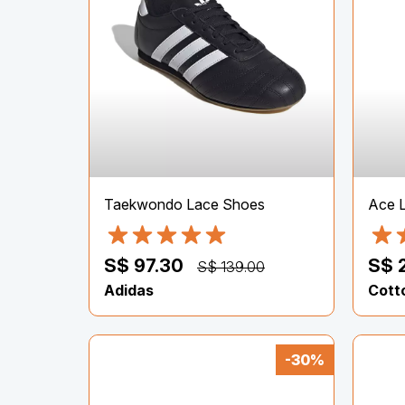
Taekwondo Lace Shoes
Ace L
S$ 97.30
S$ 
S$ 139.00
Adidas
Cott
-30%