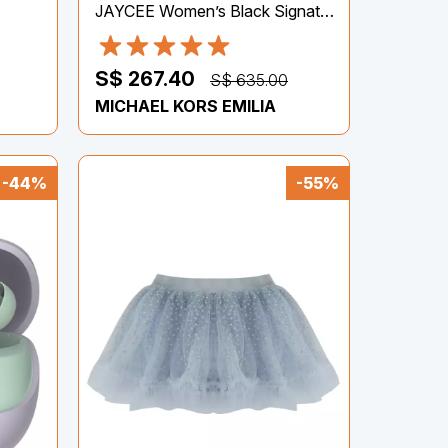
JAYCEE Women’s Black Signature Pattern Backpack
S$ 267.40
S$ 635.00
MICHAEL KORS EMILIA
-44%
-55%