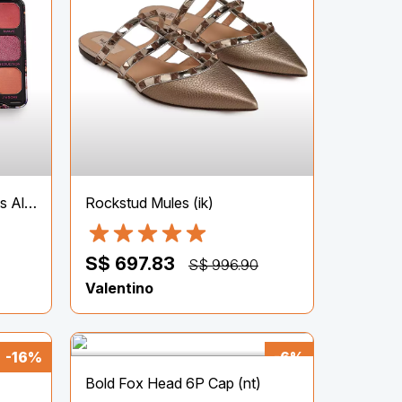
Revolution Forever Flawless Allure
Rockstud Mules (ik)
S$ 697.83
S$ 996.90
Valentino
-16%
-6%
Bold Fox Head 6P Cap (nt)