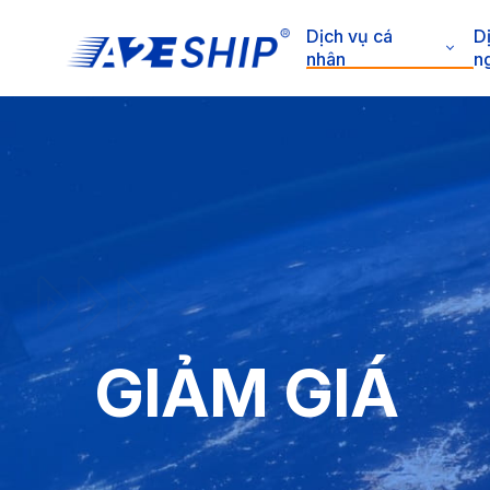
Dịch vụ cá
D
nhân
n
GIẢM GIÁ