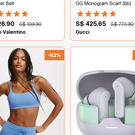
er Belt
GG Monogram Scarf (bb)
26.90
S$ 425.65
S$ 109.90
S$ 773.90
o Valentino
Gucci
-62%