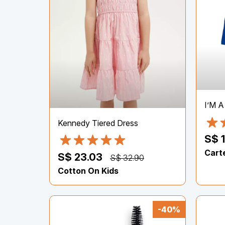
I’M A
Kennedy Tiered Dress
S$ 
Cart
S$ 23.03
S$ 32.90
Cotton On Kids
-40%