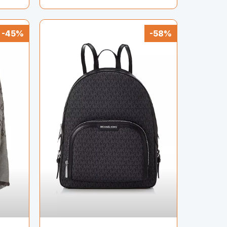
-45%
-58%