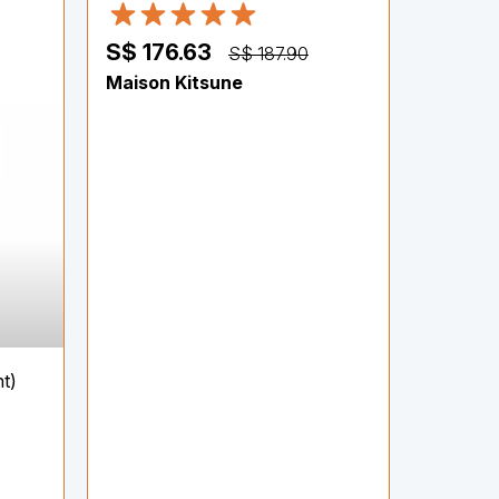
S$ 176.63
S$ 187.90
Maison Kitsune
nt)