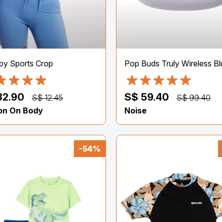
py Sports Crop
32.90
S$ 59.40
S$ 12.45
S$ 99.40
on On Body
Noise
-54%