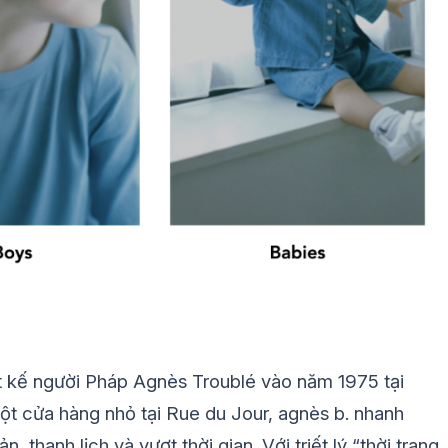
ết kế người Pháp Agnès Troublé vào năm 1975 tại
 một cửa hàng nhỏ tại Rue du Jour, agnès b. nhanh
 thanh lịch và vượt thời gian. Với triết lý “thời trang