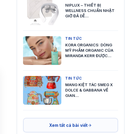
NIPLUX – THIẾT BỊ
WELLNESS CHUẨN NHẬT
GIỜ ĐÃ DỄ…
TIN TỨC
KORA ORGANICS: DÒNG
MỸ PHẨM ORGANIC CỦA
MIRANDA KERR ĐƯỢC…
TIN TỨC
MANG KIỆT TÁC SMEG X
DOLCE & GABBANA VỀ
GIAN…
Xem tất cả bài viết