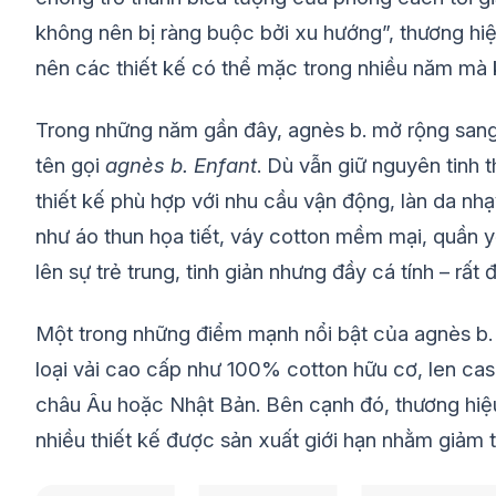
không nên bị ràng buộc bởi xu hướng”, thương hiệu 
nên các thiết kế có thể mặc trong nhiều năm mà 
Trong những năm gần đây, agnès b. mở rộng sang 
tên gọi
agnès b. Enfant
. Dù vẫn giữ nguyên tinh
thiết kế phù hợp với nhu cầu vận động, làn da n
như áo thun họa tiết, váy cotton mềm mại, quần
lên sự trẻ trung, tinh giản nhưng đầy cá tính – rấ
Một trong những điểm mạnh nổi bật của agnès b. 
loại vải cao cấp như 100% cotton hữu cơ, len cas
châu Âu hoặc Nhật Bản. Bên cạnh đó, thương hiệu
nhiều thiết kế được sản xuất giới hạn nhằm giảm th