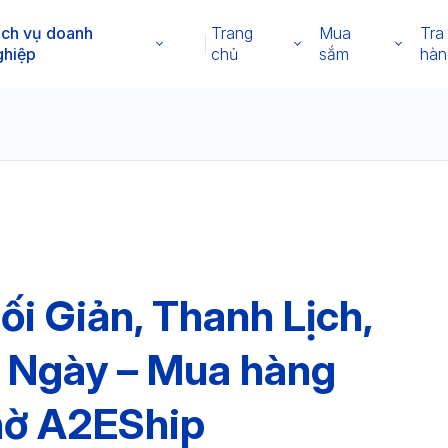
ịch vụ doanh
Trang
Mua
Tra
ghiệp
chủ
sắm
hàn
ối Giản, Thanh Lịch,
i Ngày – Mua hàng
hờ A2EShip