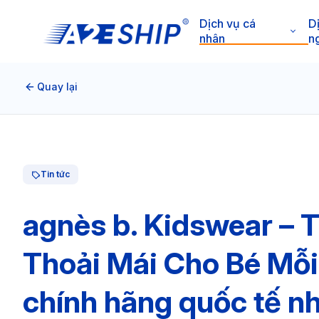
Dịch vụ cá
D
nhân
n
Quay lại
Tin tức
agnès b. Kidswear – T
Thoải Mái Cho Bé Mỗ
chính hãng quốc tế n