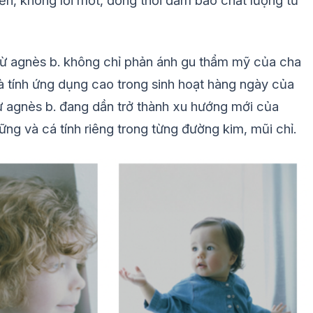
điển, không lỗi mốt, đồng thời đảm bảo chất lượng từ
từ agnès b. không chỉ phản ánh gu thẩm mỹ của cha
à tính ứng dụng cao trong sinh hoạt hàng ngày của
từ agnès b. đang dần trở thành xu hướng mới của
vững và cá tính riêng trong từng đường kim, mũi chỉ.