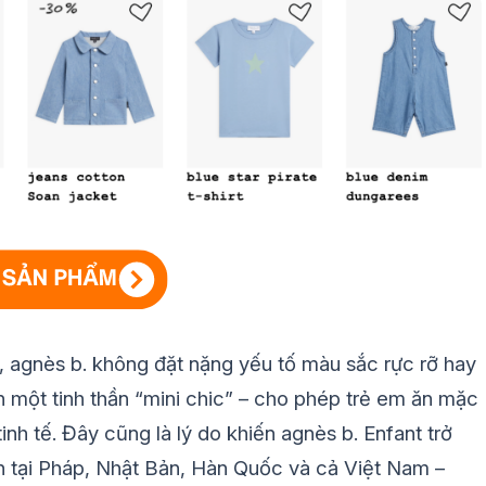
, agnès b. không đặt nặng yếu tố màu sắc rực rỡ hay
ến một tinh thần “mini chic” – cho phép trẻ em ăn mặc
tinh tế. Đây cũng là lý do khiến agnès b. Enfant trở
h tại Pháp, Nhật Bản, Hàn Quốc và cả Việt Nam –