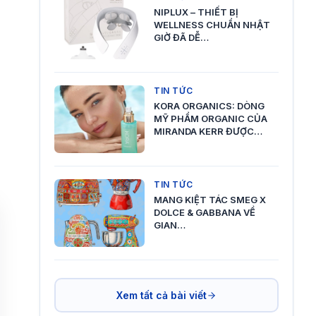
NIPLUX – THIẾT BỊ
WELLNESS CHUẨN NHẬT
GIỜ ĐÃ DỄ…
TIN TỨC
KORA ORGANICS: DÒNG
MỸ PHẨM ORGANIC CỦA
MIRANDA KERR ĐƯỢC…
TIN TỨC
MANG KIỆT TÁC SMEG X
DOLCE & GABBANA VỀ
GIAN…
Xem tất cả bài viết