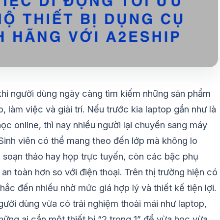
i khi người dùng ngày càng tìm kiếm những sản phẩm
àm việc và giải trí. Nếu trước kia laptop gần như là
c online, thì nay nhiều người lại chuyển sang máy
. Sinh viên có thể mang theo đến lớp mà không lo
 soạn thảo hay họp trực tuyến, còn các bậc phụ
an toàn hơn so với điện thoại. Trên thị trường hiện có
c đến nhiều nhờ mức giá hợp lý và thiết kế tiện lợi.
ời dùng vừa có trải nghiệm thoải mái như laptop,
ững ai cần một thiết bị “2 trong 1” để vừa học vừa