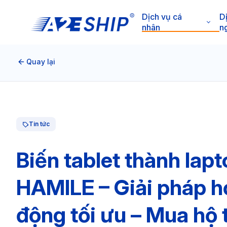
Dịch vụ cá
D
nhân
n
Quay lại
Tin tức
Biến tablet thành lap
HAMILE – Giải pháp họ
động tối ưu – Mua hộ 