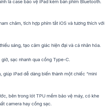
ính là case bảo vệ iPad kèm bàn phím Bluetooth.
 nam châm, tích hợp phím tắt iOS và tương thích với
thiếu sáng, tạo cảm giác hiện đại và cá nhân hóa.
ăm giờ, sạc nhanh qua cổng Type-C.
, giúp iPad dễ dàng biến thành một chiếc “mini
xước, bên trong lót TPU mềm bảo vệ máy, có khe
uất camera hay cổng sạc.