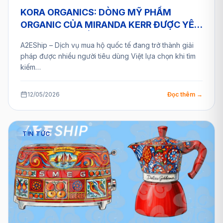
KORA ORGANICS: DÒNG MỸ PHẨM
ORGANIC CỦA MIRANDA KERR ĐƯỢC YÊU
THÍCH TOÀN CẦU VÀ GIẢI PHÁP MUA HỘ
A2EShip – Dịch vụ mua hộ quốc tế đang trở thành giải
TỪ A2ESHIP
pháp được nhiều người tiêu dùng Việt lựa chọn khi tìm
kiếm…
12/05/2026
Đọc thêm →
TIN TỨC