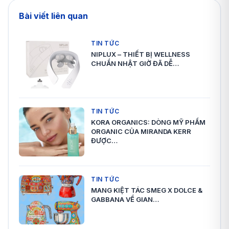
Bài viết liên quan
TIN TỨC
NIPLUX – THIẾT BỊ WELLNESS
CHUẨN NHẬT GIỜ ĐÃ DỄ…
TIN TỨC
KORA ORGANICS: DÒNG MỸ PHẨM
ORGANIC CỦA MIRANDA KERR
ĐƯỢC…
TIN TỨC
MANG KIỆT TÁC SMEG X DOLCE &
GABBANA VỀ GIAN…