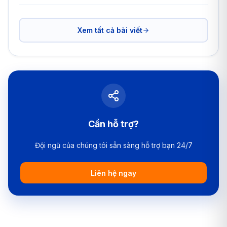
Xem tất cả bài viết
Cần hỗ trợ?
Đội ngũ của chúng tôi sẵn sàng hỗ trợ bạn 24/7
Liên hệ ngay