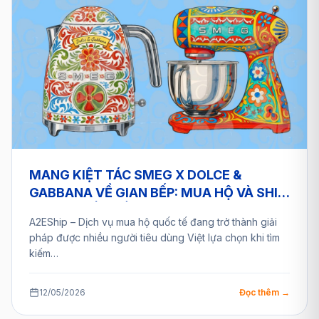
MANG KIỆT TÁC SMEG X DOLCE &
GABBANA VỀ GIAN BẾP: MUA HỘ VÀ SHIP
HÀNG QUỐC TẾ AN TOÀN CÙNG A2ESHIP
A2EShip – Dịch vụ mua hộ quốc tế đang trở thành giải
pháp được nhiều người tiêu dùng Việt lựa chọn khi tìm
kiếm…
12/05/2026
Đọc thêm →