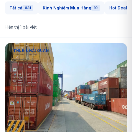
Tất cả
Kinh Nghiệm Mua Hàng
Hot Deals
631
10
Hiển thị
1
bài viết
THUẾ & HẢI QUAN