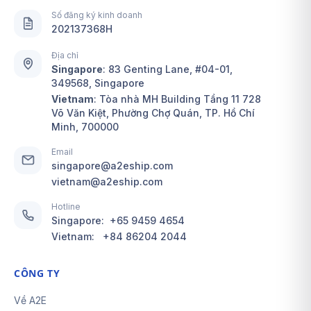
Số đăng ký kinh doanh
202137368H
Địa chỉ
Singapore
:
83 Genting Lane, #04-01,
349568, Singapore
Vietnam
: Tòa nhà MH Building Tầng 11 728
Võ Văn Kiệt, Phường Chợ Quán, TP. Hồ Chí
Minh, 700000
Email
singapore@a2eship.com
vietnam@a2eship.com
Hotline
Singapore:
+65 9459 4654
Vietnam:
+84 86204 2044
CÔNG TY
Về A2E