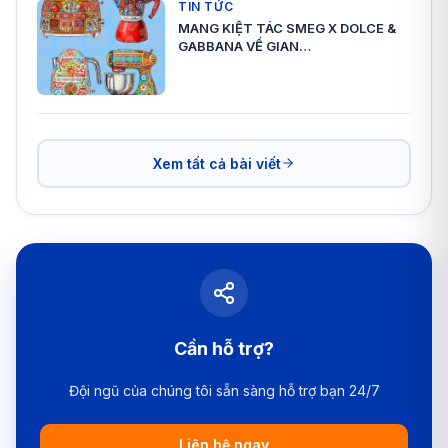
TIN TỨC
MANG KIỆT TÁC SMEG X DOLCE &
GABBANA VỀ GIAN…
Xem tất cả bài viết
Cần hỗ trợ?
Đội ngũ của chúng tôi sẵn sàng hỗ trợ bạn 24/7
Liên hệ ngay