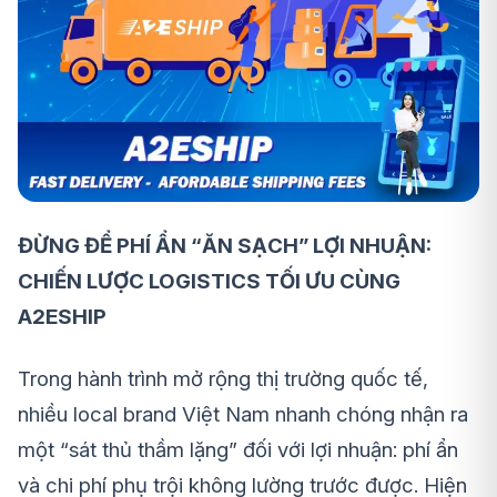
ĐỪNG ĐỂ PHÍ ẨN “ĂN SẠCH” LỢI NHUẬN:
CHIẾN LƯỢC LOGISTICS TỐI ƯU CÙNG
A2ESHIP
Trong hành trình mở rộng thị trường quốc tế,
nhiều local brand Việt Nam nhanh chóng nhận ra
một “sát thủ thầm lặng” đối với lợi nhuận: phí ẩn
và chi phí phụ trội không lường trước được. Hiện