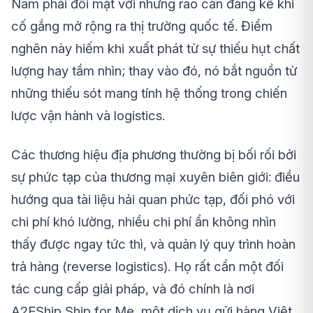
Nam phải đối mặt với những rào cản đáng kể khi
cố gắng mở rộng ra thị trường quốc tế. Điểm
nghẽn này hiếm khi xuất phát từ sự thiếu hụt chất
lượng hay tầm nhìn; thay vào đó, nó bắt nguồn từ
những thiếu sót mang tính hệ thống trong chiến
lược vận hành và logistics.
Các thương hiệu địa phương thường bị bối rối bởi
sự phức tạp của thương mại xuyên biên giới: điều
hướng qua tài liệu hải quan phức tạp, đối phó với
chi phí khó lường, nhiều chi phí ẩn không nhìn
thấy được ngay tức thì, và quản lý quy trình hoàn
trả hàng (reverse logistics). Họ rất cần một đối
tác cung cấp giải pháp, và đó chính là nơi
A2EShip Ship for Me, một dịch vụ gửi hàng Việt