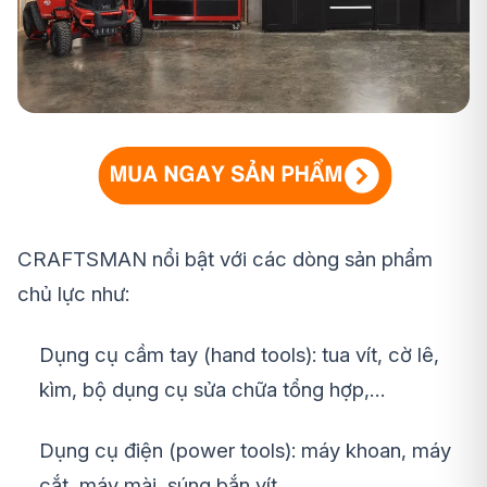
CRAFTSMAN nổi bật với các dòng sản phẩm
chủ lực như:
Dụng cụ cầm tay (hand tools): tua vít, cờ lê,
kìm, bộ dụng cụ sửa chữa tổng hợp,…
Dụng cụ điện (power tools): máy khoan, máy
cắt, máy mài, súng bắn vít,…