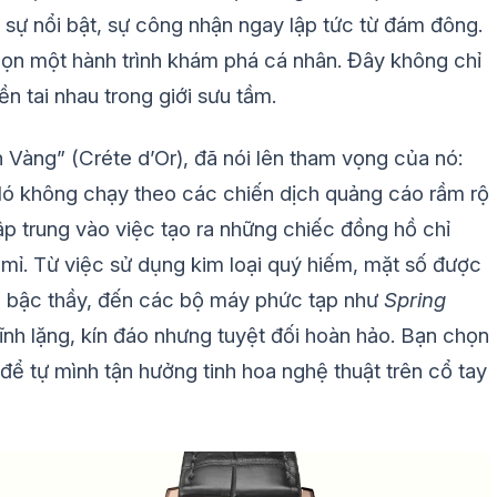
 sự nổi bật, sự công nhận ngay lập tức từ đám đông.
n một hành trình khám phá cá nhân. Đây không chỉ
n tai nhau trong giới sưu tầm.
h Vàng” (Créte d’Or), đã nói lên tham vọng của nó:
Nó không chạy theo các chiến dịch quảng cáo rầm rộ
ập trung vào việc tạo ra những chiếc đồng hồ chỉ
tỉ mỉ. Từ việc sử dụng kim loại quý hiếm, mặt số được
n bậc thầy, đến các bộ máy phức tạp như
Spring
tĩnh lặng, kín đáo nhưng tuyệt đối hoàn hảo. Bạn chọn
để tự mình tận hưởng tinh hoa nghệ thuật trên cổ tay