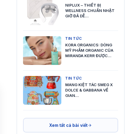
NIPLUX – THIẾT BỊ
WELLNESS CHUẨN NHẬT
GIỜ ĐÃ DỄ…
TIN TỨC
KORA ORGANICS: DÒNG
MỸ PHẨM ORGANIC CỦA
MIRANDA KERR ĐƯỢC…
TIN TỨC
MANG KIỆT TÁC SMEG X
DOLCE & GABBANA VỀ
GIAN…
Xem tất cả bài viết