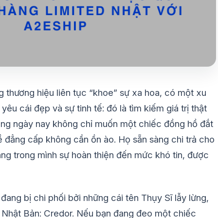
g thương hiệu liên tục “khoe” sự xa hoa, có một xu
 cái đẹp và sự tinh tế: đó là tìm kiếm giá trị thật
dùng ngày nay không chỉ muốn một chiếc đồng hồ đắt
 đẳng cấp không cần ồn ào. Họ sẵn sàng chi trả cho
ng trong mình sự hoàn thiện đến mức khó tin, được
 đang bị chi phối bởi những cái tên Thụy Sĩ lẫy lừng,
ừ Nhật Bản: Credor. Nếu bạn đang đeo một chiếc