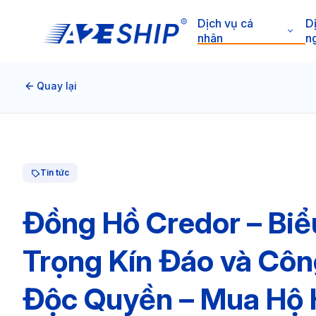
Dịch vụ cá
D
nhân
n
Quay lại
Tin tức
Đồng Hồ Credor – Bi
Trọng Kín Đáo và Côn
Độc Quyền – Mua Hộ 