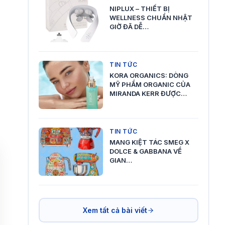
NIPLUX – THIẾT BỊ
WELLNESS CHUẨN NHẬT
GIỜ ĐÃ DỄ…
TIN TỨC
KORA ORGANICS: DÒNG
MỸ PHẨM ORGANIC CỦA
MIRANDA KERR ĐƯỢC…
TIN TỨC
MANG KIỆT TÁC SMEG X
DOLCE & GABBANA VỀ
GIAN…
Xem tất cả bài viết