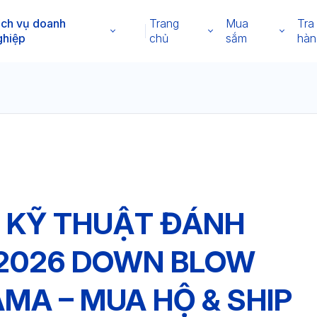
ịch vụ doanh
Trang
Mua
Tra
ghiệp
chủ
sắm
hàn
 KỸ THUẬT ĐÁNH
 2026 DOWN BLOW
MA – MUA HỘ & SHIP