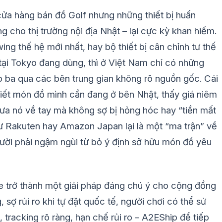
 cửa hàng bán đồ Golf nhưng những thiết bị huấn
g cho thị trường nội địa Nhật – lại cực kỳ khan hiếm.
g thế hệ mới nhất, hay bộ thiết bị cân chỉnh tư thế
ại Tokyo đang dùng, thì ở Việt Nam chỉ có những
ấp ba qua các bên trung gian không rõ nguồn gốc. Cái
biết món đồ mình cần đang ở bên Nhật, thấy giá niêm
đưa nó về tay mà không sợ bị hỏng hóc hay “tiền mất
ư Rakuten hay Amazon Japan lại là một “ma trận” về
gười phải ngậm ngùi từ bỏ ý định sở hữu món đồ yêu
e trở thành một giải pháp đáng chú ý cho cộng đồng
 sợ rủi ro khi tự đặt quốc tế, người chơi có thể sử
tracking rõ ràng, hạn chế rủi ro – A2EShip để tiếp