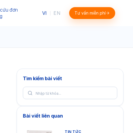
 cứu đơn
VI
EN
Tư vấn miễn phí
|
g
Tìm kiếm bài viết
Bài viết liên quan
TIN TỨC