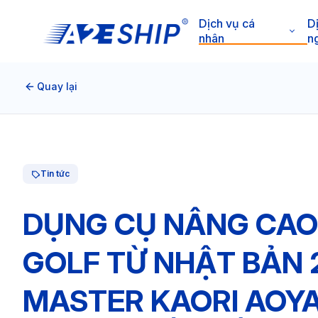
Dịch vụ cá
D
nhân
n
Quay lại
Tin tức
DỤNG CỤ NÂNG CAO
GOLF TỪ NHẬT BẢN
MASTER KAORI AOYA