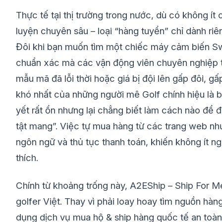
Thực tế tại thị trường trong nước, dù có không ít
luyện chuyên sâu – loại “hàng tuyển” chỉ dành riên
Đôi khi bạn muốn tìm một chiếc máy cảm biến Swin
chuẩn xác mà các vận động viên chuyên nghiệp t
mẫu mã đã lỗi thời hoặc giá bị đội lên gấp đôi, g
khó nhất của những người mê Golf chính hiệu là 
yết rất ổn nhưng lại chẳng biết làm cách nào để 
tật mang”. Việc tự mua hàng từ các trang web nh
ngôn ngữ và thủ tục thanh toán, khiến không ít n
thích.
Chính từ khoảng trống này, A2EShip – Ship For M
golfer Việt. Thay vì phải loay hoay tìm nguồn hàng,
dụng dịch vụ mua hộ & ship hàng quốc tế an toàn, 