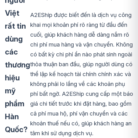
người
Việt
A2EShip được biết đến là dịch vụ công
khai mọi khoản phí rõ ràng từ đầu đến
rất tin
cuối, giúp khách hàng dễ dàng nắm rõ
dùng
chi phí mua hàng và vận chuyển. Không
các
có bất kỳ chi phí ẩn nào phát sinh ngoài
thương
thỏa thuận ban đầu, giúp người dùng có
thể lập kế hoạch tài chính chính xác và
hiệu
không phải lo lắng về các khoản phụ
mỹ
phí bất ngờ. A2EShip cung cấp một báo
phẩm
giá chi tiết trước khi đặt hàng, bao gồm
cả phí mua hộ, phí vận chuyển và các
Hàn
khoản thuế nếu có, giúp khách hàng an
Quốc?
tâm khi sử dụng dịch vụ.