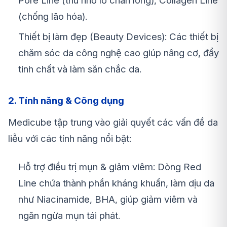
Pore Line (thu nhỏ lỗ chân lông), Collagen Line
(chống lão hóa).
Thiết bị làm đẹp (Beauty Devices): Các thiết bị
chăm sóc da công nghệ cao giúp nâng cơ, đẩy
tinh chất và làm săn chắc da.
2. Tính năng & Công dụng
Medicube tập trung vào giải quyết các vấn đề da
liễu với các tính năng nổi bật:
Hỗ trợ điều trị mụn & giảm viêm: Dòng Red
Line chứa thành phần kháng khuẩn, làm dịu da
như Niacinamide, BHA, giúp giảm viêm và
ngăn ngừa mụn tái phát.