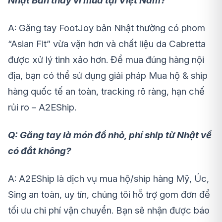
Nhật Bản thay vì mua tại Việt Nam?
A: Găng tay FootJoy bản Nhật thường có phom
“Asian Fit” vừa vặn hơn và chất liệu da Cabretta
được xử lý tinh xảo hơn. Để mua đúng hàng nội
địa, bạn có thể sử dụng giải pháp Mua hộ & ship
hàng quốc tế an toàn, tracking rõ ràng, hạn chế
rủi ro – A2EShip.
Q: Găng tay là món đồ nhỏ, phí ship từ Nhật về
có đắt không?
A: A2EShip là dịch vụ mua hộ/ship hàng Mỹ, Úc,
Sing an toàn, uy tín, chúng tôi hỗ trợ gom đơn để
tối ưu chi phí vận chuyển. Bạn sẽ nhận được báo