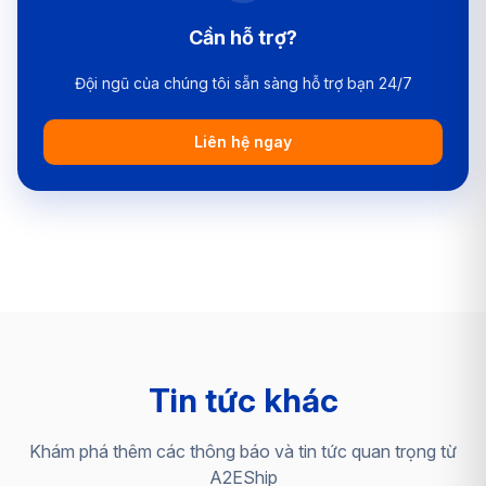
Cần hỗ trợ?
Đội ngũ của chúng tôi sẵn sàng hỗ trợ bạn 24/7
Liên hệ ngay
Tin tức khác
Khám phá thêm các thông báo và tin tức quan trọng từ
A2EShip