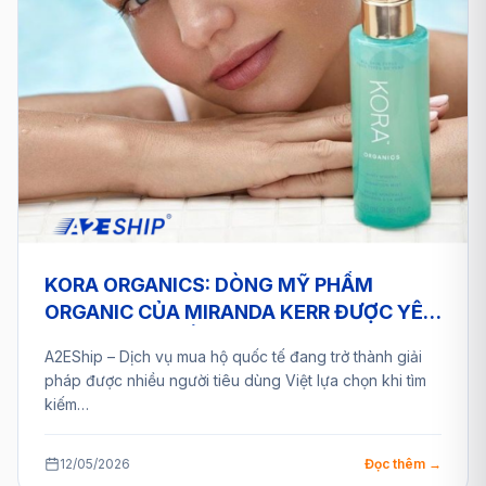
KORA ORGANICS: DÒNG MỸ PHẨM
ORGANIC CỦA MIRANDA KERR ĐƯỢC YÊU
THÍCH TOÀN CẦU VÀ GIẢI PHÁP MUA HỘ
A2EShip – Dịch vụ mua hộ quốc tế đang trở thành giải
TỪ A2ESHIP
pháp được nhiều người tiêu dùng Việt lựa chọn khi tìm
kiếm…
12/05/2026
Đọc thêm →