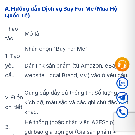
A. Hướng dẫn Dịch vụ Buy For Me (Mua Hộ
Quốc Tế)
Thao
Mô tả
tác
Nhấn chọn “Buy For Me”
1. Tạo
yêu
Dán link sản phẩm (từ Amazon, eBay,
cầu
website Local Brand, v.v.) vào ô yêu cầu.
Cung cấp đầy đủ thông tin: Số lượng,
2. Điền
kích cỡ, màu sắc và các ghi chú đặc biệt
chi tiết
khác.
Hệ thống (hoặc nhân viên A2EShip) sẽ
3.
gửi báo giá trọn gói (Giá sản phẩm +