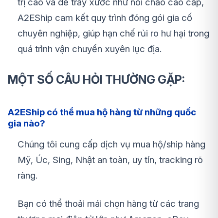
trị cao và dễ trầy xước như nồi chảo cao cấp,
A2EShip cam kết quy trình đóng gói gia cố
chuyên nghiệp, giúp hạn chế rủi ro hư hại trong
quá trình vận chuyển xuyên lục địa.
MỘT SỐ CÂU HỎI THƯỜNG GẶP:
A2EShip có thể mua hộ hàng từ những quốc
gia nào?
Chúng tôi cung cấp dịch vụ mua hộ/ship hàng
Mỹ, Úc, Sing, Nhật an toàn, uy tín, tracking rõ
ràng.
Bạn có thể thoải mái chọn hàng từ các trang