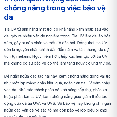
chống nắng trong việc bảo vệ
da
Tia UV từ ánh nắng mặt trời có khả năng xâm nhập sâu vào
da, gây ra nhiều vấn đề nghiêm trọng. Tia UV làm da lão hóa
sớm, gây ra nếp nhăn và mất độ đàn hồi. Đồng thời, tia UV
còn là nguyên nhân chính dẫn đến nám và tàn nhang, do sự
tích tụ melanin. Nguy hiểm hơn, tiếp xúc liên tục với tia UV
mà không có sự bảo vệ có thể làm tăng nguy cơ ung thư da.
Để ngăn ngừa các tác hại này, kem chống nắng đóng vai trò
như một lớp màng chắn hiệu quả, ngăn cản tia UV xâm nhập
vào da. Nhờ các thành phần có khả năng hấp thụ, phản xạ
hoặc phân tán tia UV, kem chống nắng giúp giảm thiểu tác
động của cả tia UVA và UVB. Sự bảo vệ này không chỉ ngăn
ngừa các vấn đề về sắc tố mà còn bảo vệ lớp biểu bì khỏi
các tổn thương sâu hơn.