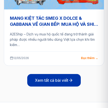
MANG KIỆT TÁC SMEG X DOLCE &
GABBANA VỀ GIAN BẾP: MUA HỘ VÀ SHIP
HÀNG QUỐC TẾ AN TOÀN CÙNG A2ESHIP
A2EShip – Dịch vụ mua hộ quốc tế đang trở thành giải
pháp được nhiều người tiêu dùng Việt lựa chọn khi tìm
kiếm…
12/05/2026
Đọc thêm →
Xem tất cả bài viết