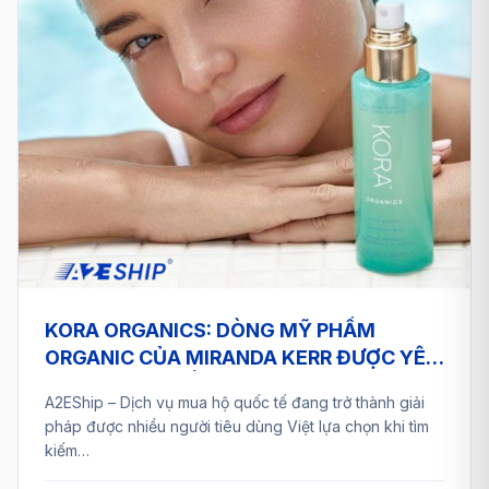
KORA ORGANICS: DÒNG MỸ PHẨM
ORGANIC CỦA MIRANDA KERR ĐƯỢC YÊU
THÍCH TOÀN CẦU VÀ GIẢI PHÁP MUA HỘ
A2EShip – Dịch vụ mua hộ quốc tế đang trở thành giải
TỪ A2ESHIP
pháp được nhiều người tiêu dùng Việt lựa chọn khi tìm
kiếm…