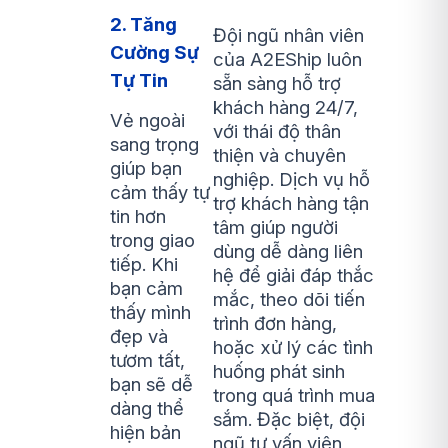
2. Tăng
Đội ngũ nhân viên
Cường Sự
của A2EShip luôn
Tự Tin
sẵn sàng hỗ trợ
khách hàng 24/7,
Vẻ ngoài
với thái độ thân
sang trọng
thiện và chuyên
giúp bạn
nghiệp. Dịch vụ hỗ
cảm thấy tự
trợ khách hàng tận
tin hơn
tâm giúp người
trong giao
dùng dễ dàng liên
tiếp. Khi
hệ để giải đáp thắc
bạn cảm
mắc, theo dõi tiến
thấy mình
trình đơn hàng,
đẹp và
hoặc xử lý các tình
tươm tất,
huống phát sinh
bạn sẽ dễ
trong quá trình mua
dàng thể
sắm. Đặc biệt, đội
hiện bản
ngũ tư vấn viên