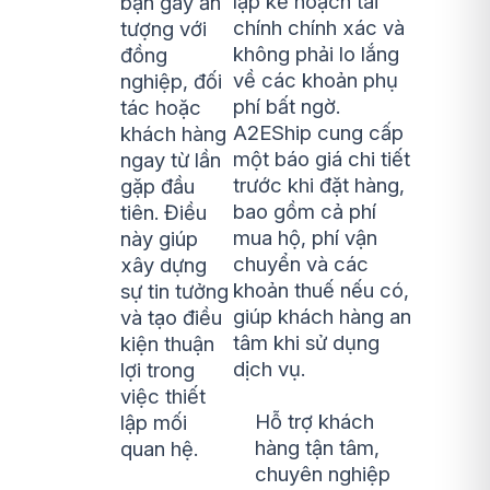
lập kế hoạch tài
bạn gây ấn
chính chính xác và
tượng với
không phải lo lắng
đồng
về các khoản phụ
nghiệp, đối
phí bất ngờ.
tác hoặc
A2EShip cung cấp
khách hàng
một báo giá chi tiết
ngay từ lần
trước khi đặt hàng,
gặp đầu
bao gồm cả phí
tiên. Điều
mua hộ, phí vận
này giúp
chuyển và các
xây dựng
khoản thuế nếu có,
sự tin tưởng
giúp khách hàng an
và tạo điều
tâm khi sử dụng
kiện thuận
dịch vụ.
lợi trong
việc thiết
Hỗ trợ khách
lập mối
hàng tận tâm,
quan hệ.
chuyên nghiệp