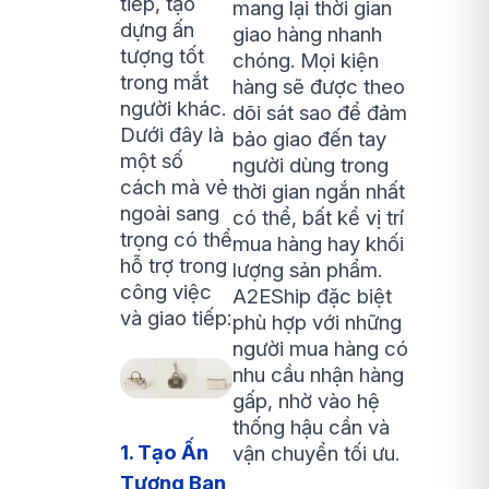
tiếp, tạo
mang lại thời gian
dựng ấn
giao hàng nhanh
tượng tốt
chóng. Mọi kiện
trong mắt
hàng sẽ được theo
người khác.
dõi sát sao để đảm
Dưới đây là
bảo giao đến tay
một số
người dùng trong
cách mà vẻ
thời gian ngắn nhất
ngoài sang
có thể, bất kể vị trí
trọng có thể
mua hàng hay khối
hỗ trợ trong
lượng sản phẩm.
công việc
A2EShip đặc biệt
và giao tiếp:
phù hợp với những
người mua hàng có
nhu cầu nhận hàng
gấp, nhờ vào hệ
thống hậu cần và
1. Tạo Ấn
vận chuyển tối ưu.
Tượng Ban