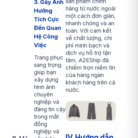
sản phẩm chính
3. Gây Ảnh
hãng từ nước ngoài
Hưởng
một cách đơn giản,
Tích Cực
nhanh chóng và an
Đến Quan
toàn. Với cam kết
Hệ Công
về chất lượng, chi
Việc
phí minh bạch và
dịch vụ hỗ trợ tận
Trang phục
tâm, A2EShip đã
sang trọng
chiếm trọn niềm tin
giúp bạn
của hàng ngàn
xây dựng
khách hàng trên cả
hình ảnh
nước.
chuyên
nghiệp và
đáng tin cậy
trong mắt
đồng
nghiệp và
IV. Hướng dẫn