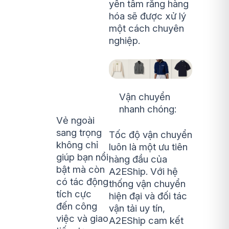
yên tâm rằng hàng
hóa sẽ được xử lý
một cách chuyên
nghiệp.
Vận chuyển
nhanh chóng:
Vẻ ngoài
sang trọng
Tốc độ vận chuyển
không chỉ
luôn là một ưu tiên
giúp bạn nổi
hàng đầu của
bật mà còn
A2EShip. Với hệ
có tác động
thống vận chuyển
tích cực
hiện đại và đối tác
đến công
vận tải uy tín,
việc và giao
A2EShip cam kết