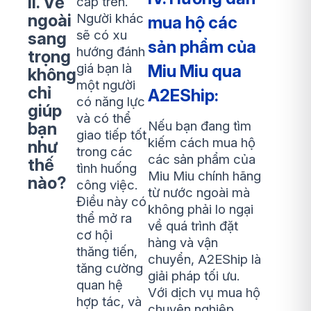
II. Vẻ
cấp trên.
Người khác
ngoài
mua hộ các
sẽ có xu
sang
sản phẩm của
hướng đánh
trọng
giá bạn là
Miu Miu qua
không
một người
chỉ
A2EShip:
có năng lực
giúp
và có thể
Nếu bạn đang tìm
bạn
giao tiếp tốt
kiếm cách mua hộ
như
trong các
các sản phẩm của
thế
tình huống
Miu Miu chính hãng
nào?
công việc.
từ nước ngoài mà
Điều này có
không phải lo ngại
thể mở ra
về quá trình đặt
cơ hội
hàng và vận
thăng tiến,
chuyển, A2EShip là
tăng cường
giải pháp tối ưu.
quan hệ
Với dịch vụ mua hộ
hợp tác, và
chuyên nghiệp,