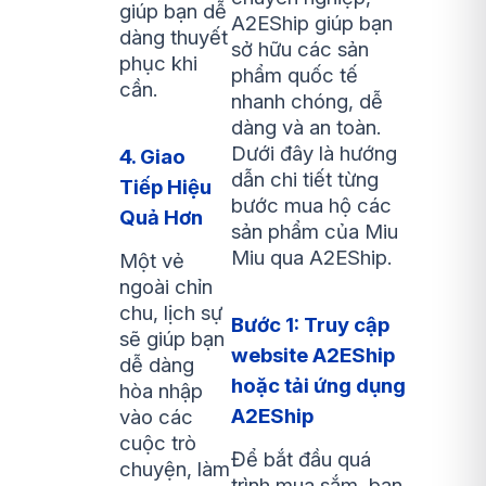
giúp bạn dễ
A2EShip giúp bạn
dàng thuyết
sở hữu các sản
phục khi
phẩm quốc tế
cần.
nhanh chóng, dễ
dàng và an toàn.
Dưới đây là hướng
4. Giao
dẫn chi tiết từng
Tiếp Hiệu
bước mua hộ các
Quả Hơn
sản phẩm của Miu
Miu qua A2EShip.
Một vẻ
ngoài chỉn
chu, lịch sự
Bước 1: Truy cập
sẽ giúp bạn
website A2EShip
dễ dàng
hoặc tải ứng dụng
hòa nhập
A2EShip
vào các
cuộc trò
Để bắt đầu quá
chuyện, làm
trình mua sắm, bạn