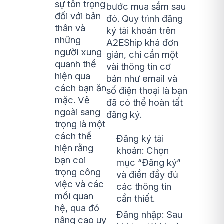
sự tôn trọng
bước mua sắm sau
đối với bản
đó. Quy trình đăng
thân và
ký tài khoản trên
những
A2EShip khá đơn
người xung
giản, chỉ cần một
quanh thể
vài thông tin cơ
hiện qua
bản như email và
cách bạn ăn
số điện thoại là bạn
mặc. Vẻ
đã có thể hoàn tất
ngoài sang
đăng ký.
trọng là một
cách thể
Đăng ký tài
hiện rằng
khoản: Chọn
bạn coi
mục “Đăng ký”
trọng công
và điền đầy đủ
việc và các
các thông tin
mối quan
cần thiết.
hệ, qua đó
Đăng nhập: Sau
nâng cao uy