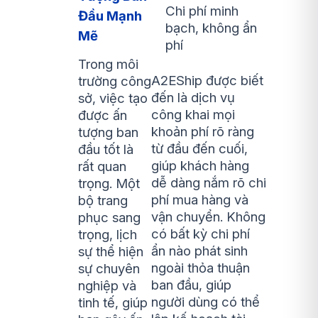
Chi phí minh
Đầu Mạnh
bạch, không ẩn
Mẽ
phí
Trong môi
A2EShip được biết
trường công
đến là dịch vụ
sở, việc tạo
công khai mọi
được ấn
khoản phí rõ ràng
tượng ban
từ đầu đến cuối,
đầu tốt là
giúp khách hàng
rất quan
dễ dàng nắm rõ chi
trọng. Một
phí mua hàng và
bộ trang
vận chuyển. Không
phục sang
có bất kỳ chi phí
trọng, lịch
ẩn nào phát sinh
sự thể hiện
ngoài thỏa thuận
sự chuyên
ban đầu, giúp
nghiệp và
người dùng có thể
tinh tế, giúp