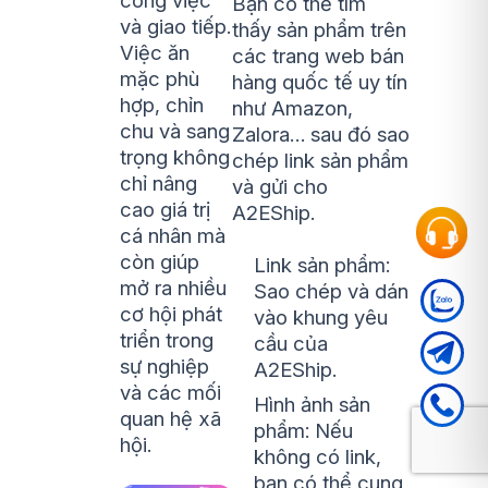
công việc
Bạn có thể tìm
và giao tiếp.
thấy sản phẩm trên
Việc ăn
các trang web bán
mặc phù
hàng quốc tế uy tín
hợp, chỉn
như Amazon,
chu và sang
Zalora… sau đó sao
trọng không
chép link sản phẩm
chỉ nâng
và gửi cho
cao giá trị
A2EShip.
cá nhân mà
còn giúp
Link sản phẩm:
mở ra nhiều
Sao chép và dán
cơ hội phát
vào khung yêu
triển trong
cầu của
sự nghiệp
A2EShip.
và các mối
Hình ảnh sản
quan hệ xã
phẩm: Nếu
hội.
không có link,
bạn có thể cung