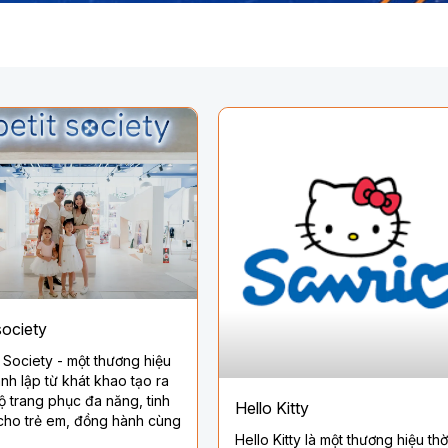
 society
t Society - một thương hiệu
nh lập từ khát khao tạo ra
 trang phục đa năng, tinh
Hello Kitty
cho trẻ em, đồng hành cùng
Hello Kitty là một thương hiệu thờ
ừ khoảnh khắc chào đời