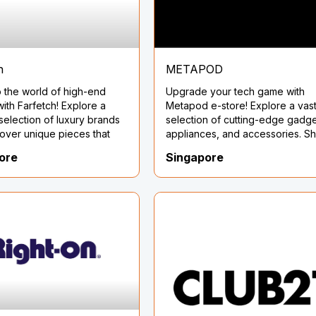
thông qua các sáng kiến thân th
với môi trường.
h
METAPOD
o the world of high-end
Upgrade your tech game with
with Farfetch! Explore a
Metapod e-store! Explore a vas
selection of luxury brands
selection of cutting-edge gadge
over unique pieces that
appliances, and accessories. S
ur style. Indulge in the
conveniently from home and un
ore
Singapore
ashion and elevate your
a world of innovation and
e now. Shop Farfetch!
convenience. Elevate your digit
lifestyle now!