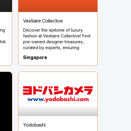
Vestiaire Collective
ảng
Discover the epitome of luxury
fashion at Vestiaire Collective! Find
hời
pre-owned designer treasures,
curated by experts, ensuring
12,
authenticity and quality. Embrace
Singapore
ể
sustainable style and redefine your
wardrobe with timeless pieces.
Shop Vestiaire Collective today!
ẩm
mà
m
iao
àng
uyến
ũng
ng
Yodobashi
ững