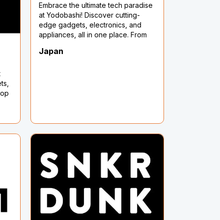
Embrace the ultimate tech paradise
iện
at Yodobashi! Discover cutting-
edge gadgets, electronics, and
appliances, all in one place. From
cameras to smartphones, unleash
Japan
your tech desires and experience
innovation at its finest. Shop now!
t
ts,
hop
lock
al