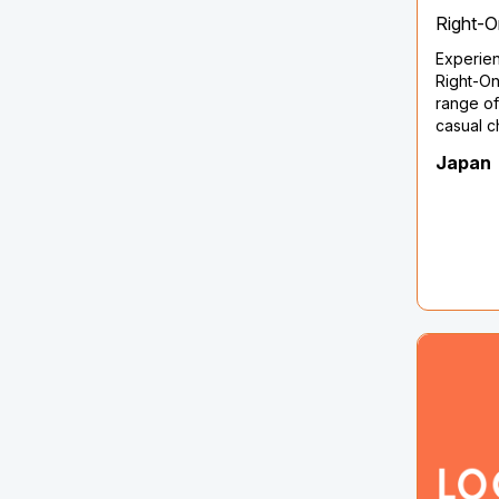
Right-O
Experien
Right-On
range of
casual c
and wom
Japan
fashion 
unique s