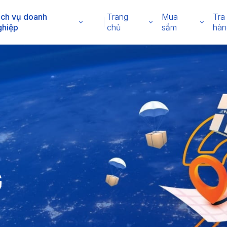
ịch vụ doanh
Trang
Mua
Tra
ghiệp
chủ
sắm
hàn
G