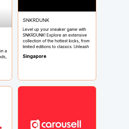
SNKRDUNK
Level up your sneaker game with
SNKRDUNK! Explore an extensive
collection of the hottest kicks, from
limited editions to classics. Unleash
in a
your style and step out with
Singapore
nds,
confidence. Get your pair now!
r
Shop