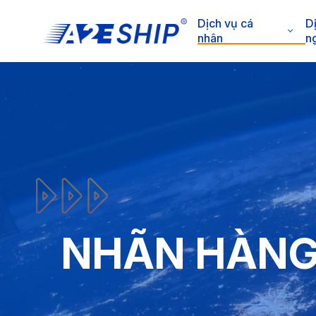
Dịch vụ cá
D
nhân
n
NHÃN HÀN