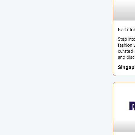
Farfetc
Step int
fashion 
curated 
and disc
define yo
Singap
finest f
wardrob