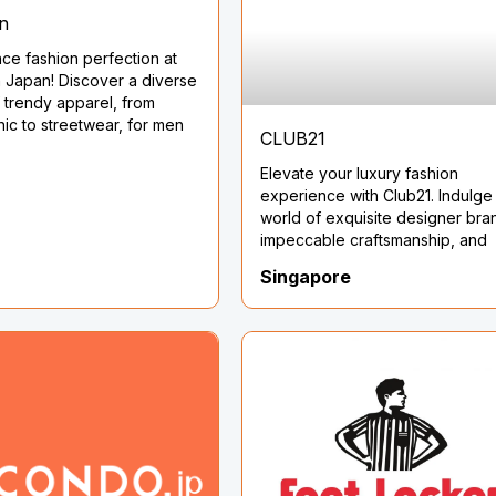
n
ce fashion perfection at
 Japan! Discover a diverse
 trendy apparel, from
hic to streetwear, for men
CLUB21
en. Stay ahead of the
curve and express your
Elevate your luxury fashion
tyle. Shop now!
experience with Club21. Indulge 
world of exquisite designer bra
impeccable craftsmanship, and
unparalleled style. Discover you
Singapore
signature look and immerse
yourself in timeless elegance. 
now!