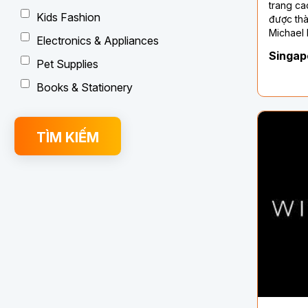
trang ca
Kids Fashion
được thà
Michael 
Electronics & Appliances
hiệu nà
Singap
phẩm như
Pet Supplies
sức và t
Books & Stationery
phong cá
tinh tế.
với việc
và tính t
TÌM KIẾM
phẩm ph
động của
Thương h
toàn cầu
dịch quả
diện mạn
trang.