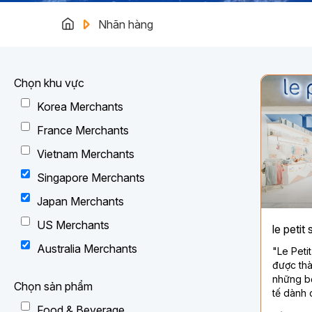
Nhãn hàng
Chọn khu vực
Korea Merchants
France Merchants
Vietnam Merchants
Singapore Merchants
Japan Merchants
US Merchants
le petit
Australia Merchants
"Le Peti
được thà
những bộ
Chọn sản phẩm
tế dành 
các bé t
Food & Beverage