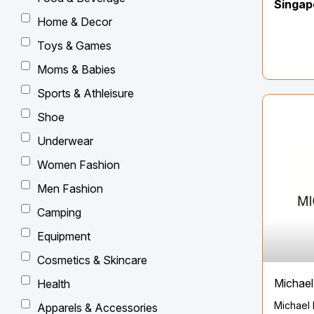
Singap
như nhữn
Home & Decor
khi chún
sức sống
Toys & Games
mình"
Moms & Babies
Sports & Athleisure
Shoe
Underwear
Women Fashion
Men Fashion
Camping
Equipment
Cosmetics & Skincare
Michael
Health
Michael 
Apparels & Accessories