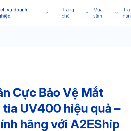
ịch vụ doanh
Trang
Mua
Tra
ghiệp
chủ
sắm
hàn
ân Cực Bảo Vệ Mắt
 tia UV400 hiệu quả –
ính hãng với A2EShip