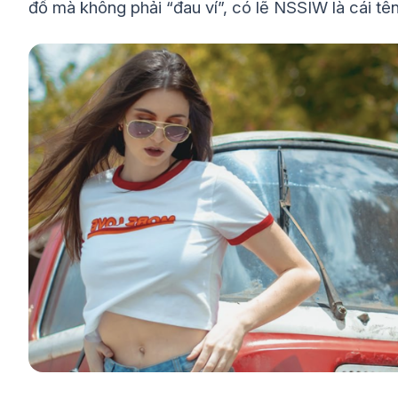
đồ mà không phải “đau ví”, có lẽ NSSIW là cái tên