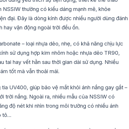
ính NSSIW thường có kiểu dáng mạnh mẽ, khỏe
iện đại. Đây là dòng kính được nhiều người dùng đánh
ch hay vận động ngoài trời đều ổn.
arbonate – loại nhựa dẻo, nhẹ, có khả năng chịu lực
 kính sử dụng hợp kim nhôm hoặc nhựa dẻo TR90,
 tai hay vết hằn sau thời gian dài sử dụng. Nhiều
ám tốt mà vẫn thoải mái.
g tia UV400, giúp bảo vệ mắt khỏi ánh nắng gay gắt –
ưới trời nắng. Ngoài ra, nhiều mẫu của NSSIW có
tăng độ nét khi nhìn trong môi trường có nhiều ánh
ô tô…