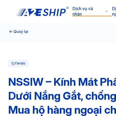
Dịch vụ cá
D
nhân
n
Quay lại
Tin tức
NSSIW – Kính Mát Ph
Dưới Nắng Gắt, chống
Mua hộ hàng ngoại ch