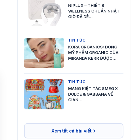
NIPLUX – THIẾT BỊ
WELLNESS CHUẨN NHẬT
GIỜ ĐÃ DỄ…
TIN TỨC
KORA ORGANICS: DÒNG
MỸ PHẨM ORGANIC CỦA
MIRANDA KERR ĐƯỢC…
TIN TỨC
MANG KIỆT TÁC SMEG X
DOLCE & GABBANA VỀ
GIAN…
Xem tất cả bài viết