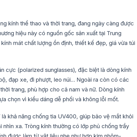
g kính thể thao và thời trang, đang ngày càng được
hương hiệu này có nguồn gốc sản xuất tại Trung
h mát chất lượng ổn định, thiết kế đẹp, giá vừa túi
 cực (polarized sunglasses), đặc biệt là dòng kính
bộ, đạp xe, đi phượt, leo núi… Ngoài ra còn có các
thời trang, phù hợp cho cả nam và nữ. Dòng kính
a chọn vì kiểu dáng dễ phối và không lỗi mốt.
 là khả năng chống tia UV400, giúp bảo vệ mắt khỏi
i nhìn xa. Tròng kính thường có lớp phủ chống trầy
ính được làm từ vật liệu nhẹ như hợp kim nhôm-