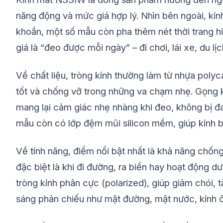
năng động và mức giá hợp lý. Nhìn bên ngoài, k
khoắn, một số mẫu còn pha thêm nét thời trang h
giá là “đeo được mỗi ngày” – đi chơi, lái xe, du lị
Về chất liệu, tròng kính thường làm từ nhựa polyc
tốt và chống vỡ trong những va chạm nhẹ. Gọng
mang lại cảm giác nhẹ nhàng khi đeo, không bị đau
mẫu còn có lớp đệm mũi silicon mềm, giúp kính b
Về tính năng, điểm nổi bật nhất là khả năng chốn
đặc biệt là khi đi đường, ra biển hay hoạt động d
tròng kính phân cực (polarized), giúp giảm chói, 
sáng phản chiếu như mặt đường, mặt nước, kính 