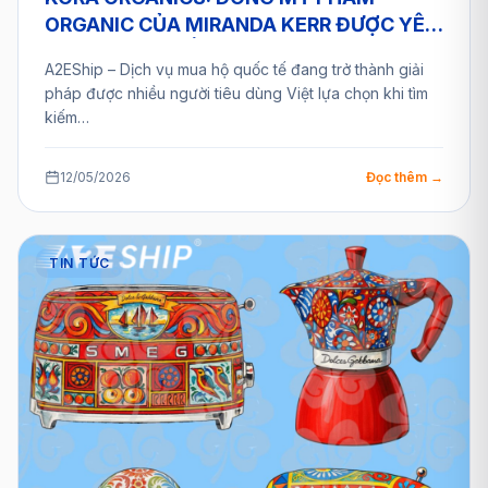
ORGANIC CỦA MIRANDA KERR ĐƯỢC YÊU
THÍCH TOÀN CẦU VÀ GIẢI PHÁP MUA HỘ
A2EShip – Dịch vụ mua hộ quốc tế đang trở thành giải
TỪ A2ESHIP
pháp được nhiều người tiêu dùng Việt lựa chọn khi tìm
kiếm…
12/05/2026
Đọc thêm →
TIN TỨC