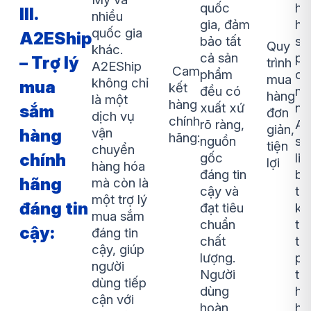
quốc
ho
III.
nhiều
gia, đảm
hì
quốc gia
A2EShip
bảo tất
sả
Quy
khác.
cả sản
p
– Trợ lý
trình
A2EShip
Cam
phẩm
cầ
mua
không chỉ
mua
kết
đều có
mu
hàng
là một
hàng
xuất xứ
ng
sắm
đơn
dịch vụ
chính
rõ ràng,
A2
giản,
vận
hàng
hãng:
nguồn
sẽ
tiện
chuyển
chính
gốc
li
lợi
hàng hóa
đáng tin
bộ
hãng
mà còn là
cậy và
trì
một trợ lý
đáng tin
đạt tiêu
ki
mua sắm
chuẩn
th
cậy:
đáng tin
chất
ti
cậy, giúp
lượng.
ph
người
Người
th
dùng tiếp
dùng
hi
cận với
hoàn
hà