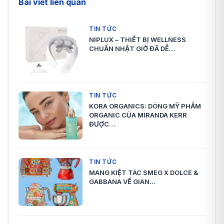
Bài viết liên quan
TIN TỨC
NIPLUX – THIẾT BỊ WELLNESS
CHUẨN NHẬT GIỜ ĐÃ DỄ…
TIN TỨC
KORA ORGANICS: DÒNG MỸ PHẨM
ORGANIC CỦA MIRANDA KERR
ĐƯỢC…
TIN TỨC
MANG KIỆT TÁC SMEG X DOLCE &
GABBANA VỀ GIAN…