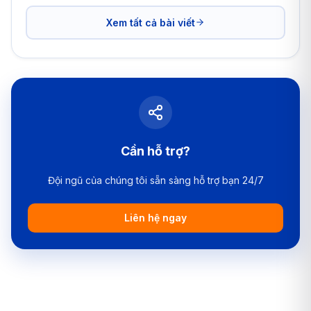
Xem tất cả bài viết
Cần hỗ trợ?
Đội ngũ của chúng tôi sẵn sàng hỗ trợ bạn 24/7
Liên hệ ngay