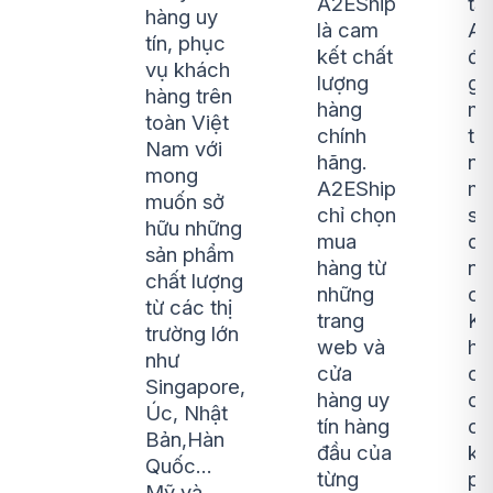
A2EShip
tại
hàng uy
là cam
A2
tín, phục
kết chất
đư
vụ khách
lượng
gi
hàng trên
hàng
ma
toàn Việt
chính
trả
Nam với
hãng.
ng
mong
A2EShip
m
muốn sở
chỉ chọn
sắ
hữu những
mua
dà
sản phẩm
hàng từ
nh
chất lượng
những
ch
từ các thị
trang
Kh
trường lớn
web và
hà
như
cửa
cầ
Singapore,
hàng uy
cu
Úc, Nhật
tín hàng
cấ
Bản,Hàn
đầu của
kế
Quốc…
từng
p
Mỹ và