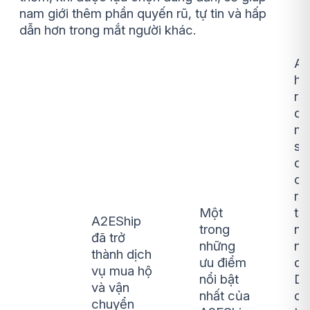
nam giới thêm phần quyến rũ, tự tin và hấp
dẫn hơn trong mắt người khác.
A2
hi
rằ
qu
m
s
qu
có
rấ
Một
tạ
A2EShip
trong
nh
đã trở
những
ng
thành dịch
ưu điểm
dù
vụ mua hộ
nổi bật
Do
và vận
nhất của
qu
chuyển