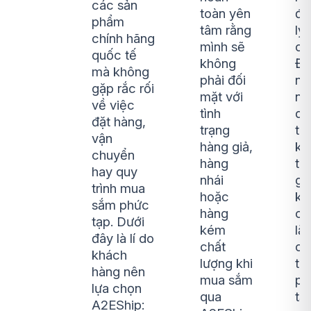
các sản
toàn yên
đế
phẩm
tâm rằng
lý
chính hãng
mình sẽ
ch
quốc tế
không
Đi
mà không
phải đối
nà
gặp rắc rối
mặt với
ng
về việc
tình
dù
đặt hàng,
trạng
tiế
vận
hàng giả,
ki
chuyển
hàng
th
hay quy
nhái
gi
trình mua
hoặc
kh
sắm phức
hàng
cầ
tạp. Dưới
kém
lắ
đây là lí do
chất
cá
khách
lượng khi
tụ
hàng nên
mua sắm
ph
lựa chọn
qua
tạ
A2EShip: