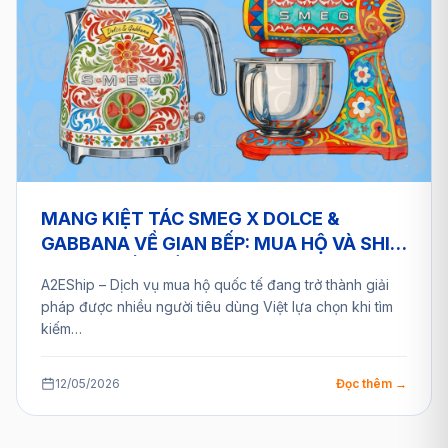
MANG KIỆT TÁC SMEG X DOLCE &
GABBANA VỀ GIAN BẾP: MUA HỘ VÀ SHIP
HÀNG QUỐC TẾ AN TOÀN CÙNG A2ESHIP
A2EShip – Dịch vụ mua hộ quốc tế đang trở thành giải
pháp được nhiều người tiêu dùng Việt lựa chọn khi tìm
kiếm…
12/05/2026
Đọc thêm →