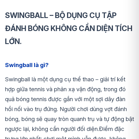
SWINGBALL – BỘ DỤNG CỤ TẬP
ĐÁNH BÓNG KHÔNG CẦN DIỆN TÍCH
LỚN.
Swingball là gì?
Swingball
là một dụng cụ thể thao – giải trí kết
hợp giữa
tennis và phản xạ vận động
, trong đó
quả bóng tennis được
gắn với một sợi dây đàn
hồi
nối vào trụ đứng. Người chơi dùng vợt đánh
bóng, bóng sẽ quay tròn quanh trụ và tự động bật
ngược lại, không cần người đối diện.Điểm đặc
trưng lớn nhất:
chơi một mình vẫn được
, không