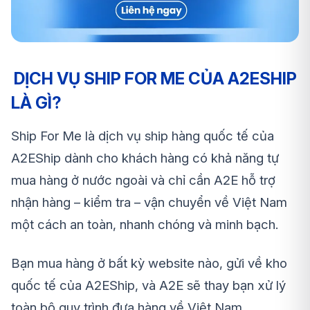
DỊCH VỤ SHIP FOR ME CỦA A2ESHIP
LÀ GÌ?
Ship For Me là dịch vụ ship hàng quốc tế của
A2EShip dành cho khách hàng có khả năng tự
mua hàng ở nước ngoài và chỉ cần A2E hỗ trợ
nhận hàng – kiểm tra – vận chuyển về Việt Nam
một cách an toàn, nhanh chóng và minh bạch.
Bạn mua hàng ở bất kỳ website nào, gửi về kho
quốc tế của A2EShip, và A2E sẽ thay bạn xử lý
toàn bộ quy trình đưa hàng về Việt Nam.