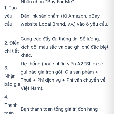
Nhấn chọn “Buy For Me”
1. Tạo
yêu
Dán link sản phẩm (từ Amazon, eBay,
cầu
website Local Brand, v.v.) vào ô yêu cầu.
Cung cấp đầy đủ thông tin: Số lượng,
2. Điền
kích cỡ, màu sắc và các ghi chú đặc biệt
chi tiết
khác.
Hệ thống (hoặc nhân viên A2EShip) sẽ
3.
gửi báo giá trọn gói (Giá sản phẩm +
Nhận
Thuế + Phí dịch vụ + Phí vận chuyển về
báo giá
Việt Nam).
4.
Thanh
Bạn thanh toán tổng giá trị đơn hàng
toán