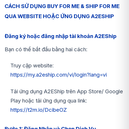
CÁCH SỬ DỤNG BUY FOR ME & SHIP FOR ME
QUA WEBSITE HOẶC ỨNG DỤNG A2ESHIP
Đăng ký hoặc đăng nhập tài khoản A2EShip
Bạn có thể bắt đầu bằng hai cách:
Truy cập website:
https://my.a2eship.com/vi/login?lang=vi
Tải ứng dụng A2EShip trên App Store/ Google
Play hoặc tải ứng dụng qua link:
https://t2m.io/DcibeOZ
Bước 1: Đăng Nhập và Chọn Dịch Vụ