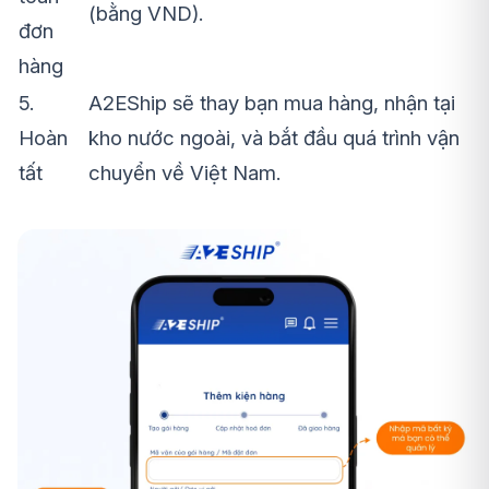
(bằng VND).
đơn
hàng
5.
A2EShip sẽ thay bạn mua hàng, nhận tại
Hoàn
kho nước ngoài, và bắt đầu quá trình vận
tất
chuyển về Việt Nam.