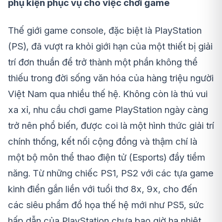
phụ kiện phục vụ cho việc chơi game
Thế giới game console, đặc biệt là PlayStation
(PS), đã vượt ra khỏi giới hạn của một thiết bị giải
trí đơn thuần để trở thành một phần không thể
thiếu trong đời sống văn hóa của hàng triệu người
Việt Nam qua nhiều thế hệ. Không còn là thú vui
xa xỉ, nhu cầu chơi game PlayStation ngày càng
trở nên phổ biến, được coi là một hình thức giải trí
chính thống, kết nối cộng đồng và thậm chí là
một bộ môn thể thao điện tử (Esports) đầy tiềm
năng. Từ những chiếc PS1, PS2 với các tựa game
kinh điển gắn liền với tuổi thơ 8x, 9x, cho đến
các siêu phẩm đồ họa thế hệ mới như PS5, sức
hấp dẫn của PlayStation chưa bao giờ hạ nhiệt.