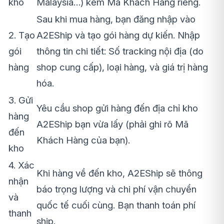
kho
Malaysia…) kèm Mã Khách Hàng riêng.
Sau khi mua hàng, bạn đăng nhập vào
2. Tạo
A2EShip và tạo gói hàng dự kiến. Nhập
gói
thông tin chi tiết: Số tracking nội địa (do
hàng
shop cung cấp), loại hàng, và giá trị hàng
hóa.
3. Gửi
Yêu cầu shop gửi hàng đến địa chỉ kho
hàng
A2EShip bạn vừa lấy (phải ghi rõ Mã
đến
Khách Hàng của bạn).
kho
4. Xác
Khi hàng về đến kho, A2EShip sẽ thông
nhận
báo trọng lượng và chi phí vận chuyển
và
quốc tế cuối cùng. Bạn thanh toán phí
thanh
ship.