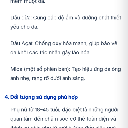
mềm mượt da.
Dầu dừa: Cung cấp độ ẩm và dưỡng chất thiết
yếu cho da.
Dầu Açaí: Chống oxy hóa mạnh, giúp bảo vệ
da khỏi các tác nhân gây lão hóa.
Mica (một số phiên bản): Tạo hiệu ứng da óng
ánh nhẹ, rạng rỡ dưới ánh sáng.
4. Đối tượng sử dụng phù hợp
Phụ nữ từ 18–45 tuổi, đặc biệt là những người
quan tâm đến chăm sóc cơ thể toàn diện và
thích sự chỉn chu từ mùi hương đến hiệu quả