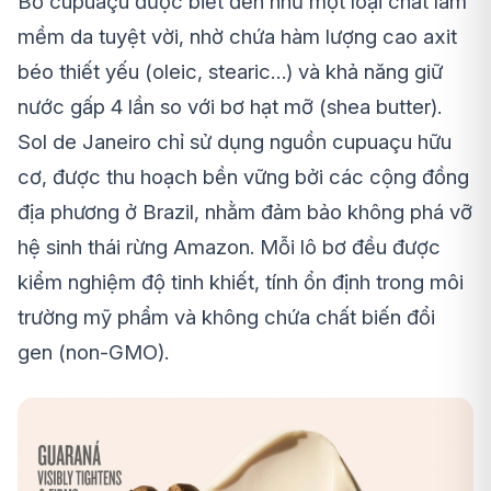
Bơ cupuaçu được biết đến như một loại chất làm
mềm da tuyệt vời, nhờ chứa hàm lượng cao axit
béo thiết yếu (oleic, stearic…) và khả năng giữ
nước gấp 4 lần so với bơ hạt mỡ (shea butter).
Sol de Janeiro chỉ sử dụng nguồn cupuaçu hữu
cơ, được thu hoạch bền vững bởi các cộng đồng
địa phương ở Brazil, nhằm đảm bảo không phá vỡ
hệ sinh thái rừng Amazon. Mỗi lô bơ đều được
kiểm nghiệm độ tinh khiết, tính ổn định trong môi
trường mỹ phẩm và không chứa chất biến đổi
gen (non-GMO).