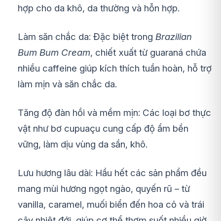
hợp cho da khô, da thường và hỗn hợp.
Làm săn chắc da: Đặc biệt trong
Brazilian
Bum Bum Cream
, chiết xuất từ guaraná chứa
nhiều caffeine giúp kích thích tuần hoàn, hỗ trợ
làm mịn và săn chắc da.
Tăng độ đàn hồi và mềm mịn: Các loại bơ thực
vật như bơ cupuaçu cung cấp độ ẩm bền
vững, làm dịu vùng da sần, khô.
Lưu hương lâu dài: Hầu hết các sản phẩm đều
mang mùi hương ngọt ngào, quyến rũ – từ
vanilla, caramel, muối biển đến hoa cỏ và trái
cây nhiệt đới, giúp cơ thể thơm suốt nhiều giờ.